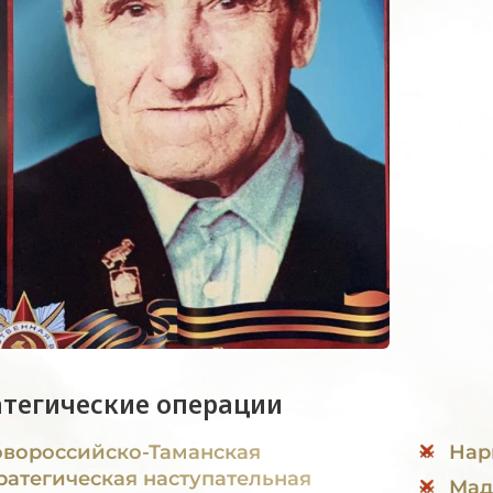
атегические операции
вороссийско-Таманская
Нар
ратегическая наступательная
Мад