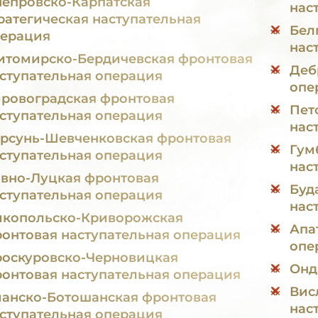
епровско-Карпатская
нас
ратегическая наступательная
Бел
ерация
нас
томирско-Бердичевская фронтовая
Деб
ступательная операция
опе
ровоградская фронтовая
Пет
ступательная операция
нас
рсунь-Шевченковская фронтовая
Гум
ступательная операция
нас
вно-Луцкая фронтовая
Буд
ступательная операция
нас
копольско-Криворожская
Апа
онтовая наступательная операция
опе
оскуровско-Черновицкая
Онд
онтовая наступательная операция
Вис
анско-Ботошанская фронтовая
нас
ступательная операция