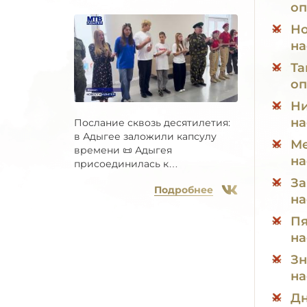
оп
Но
на
Та
оп
Ни
на
Послание сквозь десятилетия:
в Адыгее заложили капсулу
Ме
времени 📜 Адыгея
на
присоединилась к
Всероссийской...
За
Подробнее
на
Пя
на
Зн
на
Дн