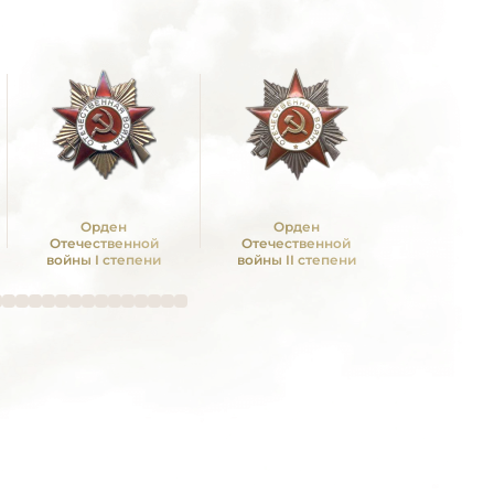
Орден
Орден
Орден Ал
Отечественной
Отечественной
Невс
войны I степени
войны II степени