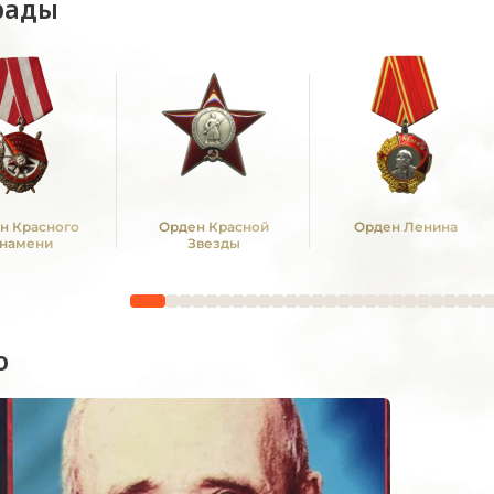
рады
н Красного
Орден Красной
Орден Ленина
намени
Звезды
о