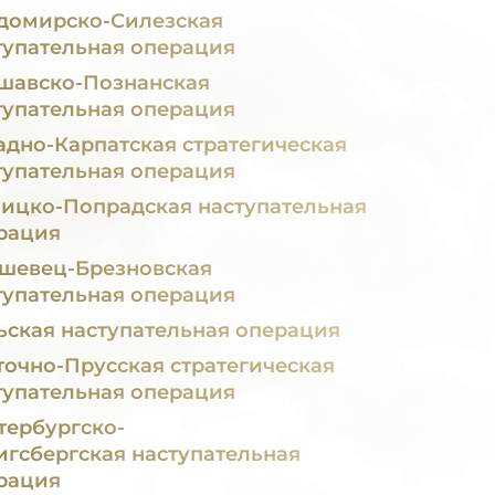
домирско-Силезская
тупательная операция
шавско-Познанская
тупательная операция
адно-Карпатская стратегическая
тупательная операция
ицко-Попрадская наступательная
рация
шевец-Брезновская
тупательная операция
ьская наступательная операция
точно-Прусская стратегическая
тупательная операция
тербургско-
игсбергская наступательная
рация