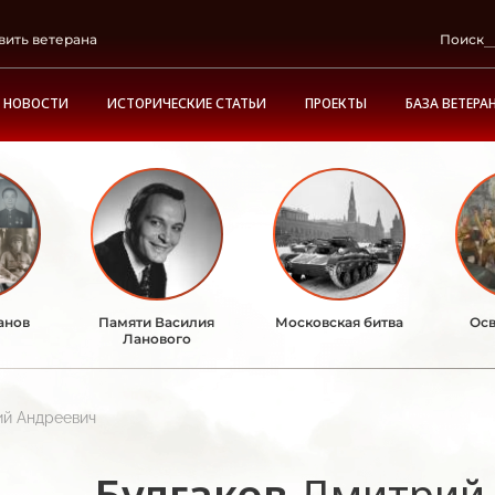
вить ветерана
Поиск
НОВОСТИ
ИСТОРИЧЕСКИЕ СТАТЬИ
ПРОЕКТЫ
БАЗА ВЕТЕРА
анов
Памяти Василия
Московская битва
Осв
Ланового
ий Андреевич
Булгаков
Дмитрий