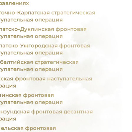
равлениях
точно-Карпатская стратегическая
тупательная операция
патско-Дуклинская фронтовая
тупательная операция
патско-Ужгородская фронтовая
тупательная операция
балтийская стратегическая
тупательная операция
ская фронтовая наступательная
рация
линская фронтовая
тупательная операция
нзундская фронтовая десантная
рация
ельская фронтовая