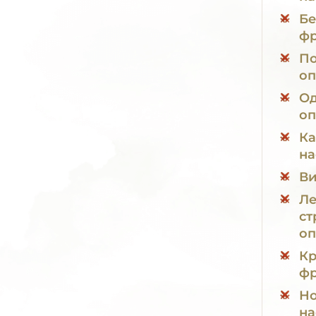
Бе
фр
По
оп
Од
оп
Ка
на
Ви
Ле
ст
оп
Кр
фр
Но
на