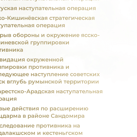
туская наступательная операция
ко-Кишинёвская стратегическая
тупательная операция
рыв обороны и окружение ясско-
иневской группировки
тивника
видация окруженной
ппировки противника и
ледующее наступление советских
ск вглубь румынской территории
арестско-Арадская наступательная
рация
вые действия по расширению
цдарма в районе Сандомира
следование противника на
далакшском и кестеньгском