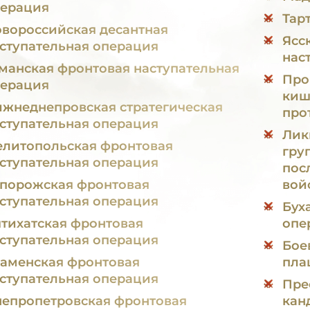
ерация
Тар
вороссийская десантная
Ясс
ступательная операция
нас
манская фронтовая наступательная
Про
ерация
киш
жнеднепровская стратегическая
про
ступательная операция
Лик
литопольская фронтовая
гру
ступательная операция
пос
порожская фронтовая
вой
ступательная операция
Бух
тихатская фронтовая
опе
ступательная операция
Бое
аменская фронтовая
пла
ступательная операция
Пре
епропетровская фронтовая
кан