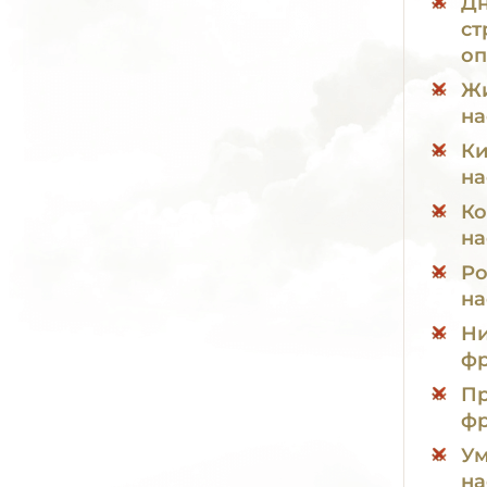
Дн
ст
оп
Жи
на
Ки
на
Ко
на
Ро
на
Ни
фр
Пр
фр
Ум
на