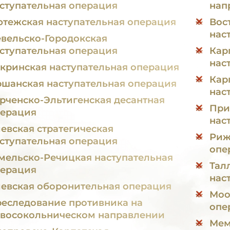
ступательная операция
нап
тежская наступательная операция
Вос
нас
вельско-Городокская
ступательная операция
Кар
нас
кринская наступательная операция
Кар
шанская наступательная операция
нас
рченско-Эльтигенская десантная
При
ерация
нас
евская стратегическая
Риж
ступательная операция
опе
мельско-Речицкая наступательная
Тал
ерация
нас
евская оборонительная операция
Моо
еследование противника на
опе
восокольническом направлении
Мем