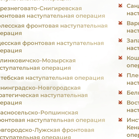
Сан
резнеговато-Снигиревская
нас
онтовая наступательная операция
Вар
лесская фронтовая наступательная
нас
ерация
Зап
есская фронтовая наступательная
нас
ерация
Кош
линковичско-Мозырская
опе
ступательная операция
Пле
тебская наступательная операция
нас
нинградско-Новгородская
Бел
ратегическая наступательная
ерация
Вос
нас
асносельско-Ропшинская
онтовая наступательная операция
Инс
Кен
вгородско-Лужская фронтовая
опе
ступательная операция