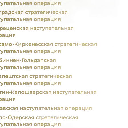
тупательная операция
градская стратегическая
тупательная операция
реценская наступательная
рация
само-Киркенесская стратегическая
тупательная операция
биннен-Гольдапская
тупательная операция
апештская стратегическая
тупательная операция
тин-Капошварская наступательная
рация
авская наступательная операция
ло-Одерская стратегическая
тупательная операция