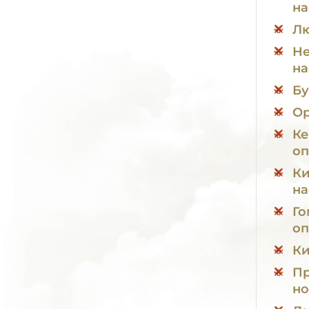
на
Лю
Не
на
Бу
Ор
Ке
оп
Ки
на
Го
оп
Ки
Пр
но