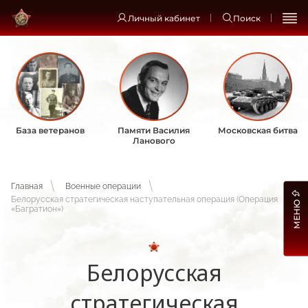
Личный кабинет
Поиск
База ветеранов
Памяти Василия
Московская битва
Ланового
Главная
Военные операции
Белорусская стратегическая наступательная операция (Операция
МЕНЮ
«Багратион»)
Белорусская
стратегическая