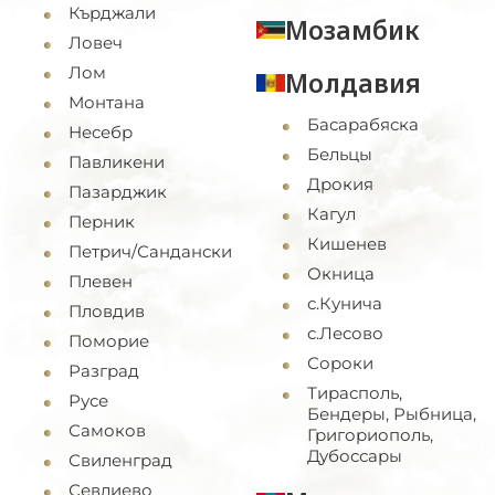
Кърджали
Мозамбик
Ловеч
Лом
Молдавия
Монтана
Басарабяска
Несебр
Бельцы
Павликени
Дрокия
Пазарджик
Кагул
Перник
Кишенев
Петрич/Сандански
Окница
Плевен
с.Кунича
Пловдив
с.Лесово
Поморие
Сороки
Разград
Тирасполь,
Русе
Бендеры, Рыбница,
Самоков
Григориополь,
Дубоссары
Свиленград
Севлиево