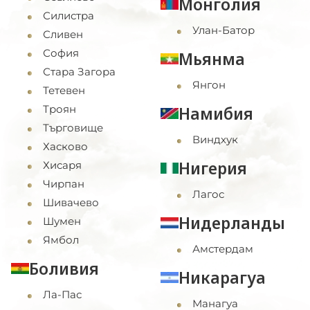
Монголия
Силистра
Улан-Батор
Сливен
София
Мьянма
Стара Загора
Янгон
Тетевен
Троян
Намибия
Търговище
Виндхук
Хасково
Нигерия
Хисаря
Чирпан
Лагос
Шивачево
Нидерланды
Шумен
Ямбол
Амстердам
Боливия
Никарагуа
Ла-Пас
Манагуа