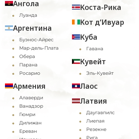
Ангола
Коста-Рика
Луанда
Кот д’Ивуар
Аргентина
Куба
Буэнос-Айрес
Мар-дель-Плата
Гавана
Обера
Кувейт
Парана
Росарио
Эль-Кувейт
Армения
Лаос
Алаверди
Латвия
Ванадзор
Даугавпилс
Гюмри
Лиепая
Дилижан
Резекне
Ереван
Рига