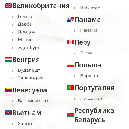
Великобритания
Вифлеем
Глазго
Панама
Дерби
Панама
Лондон
Манчестер
Перу
Эдинбург
Лима
Венгрия
Польша
Будапешт
Варшава
Залаэгерсег
Португалия
Венесуэла
Лиссабон
Баркисимето
Республика
Вьетнам
Беларусь
Ханой