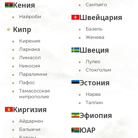
Кения
Сантьяго
Швейцария
Найроби
Кипр
Базель
Женева
Кирения
Швеция
Ларнака
Лимасол
Лулео
Никосия
Стокгольм
Паралимни
Эстония
Пафос
Тамасосская
Нарва
митрополия
Таллин
Киргизия
Эфиопия
Айдаркен
ЮАР
Балыкчи
Баткен