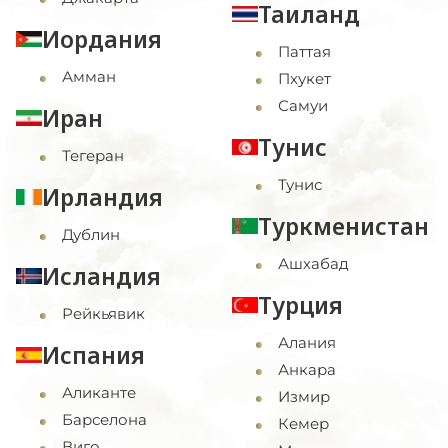
Таиланд
Иордания
Паттая
Амман
Пхукет
Самуи
Иран
Тунис
Тегеран
Тунис
Ирландия
Туркменистан
Дублин
Ашхабад
Исландия
Турция
Рейкьявик
Алания
Испания
Анкара
Аликанте
Измир
Барселона
Кемер
Виго