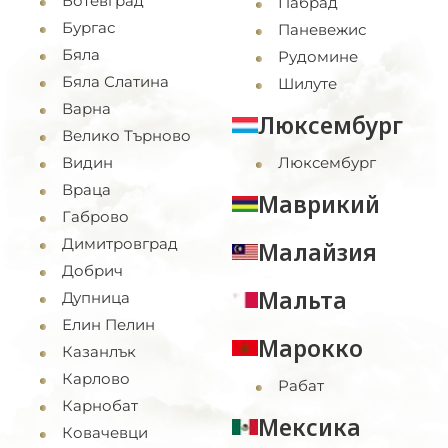
Ботевград
Пабрад
Бургас
Паневежис
Бяла
Рудомине
Бяла Слатина
Шилуте
Варна
Люксембург
Велико Търново
Видин
Люксембург
Враца
Маврикий
Габрово
Димитровград
Малайзия
Добрич
Мальта
Дупница
Елин Пелин
Марокко
Казанлък
Карлово
Рабат
Карнобат
Мексика
Ковачевци