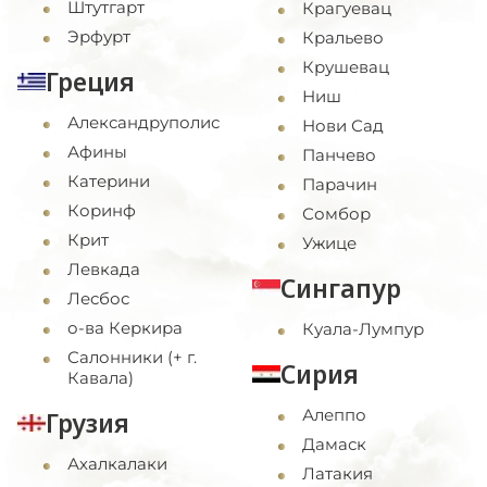
Штутгарт
Крагуевац
Эрфурт
Кральево
Крушевац
Греция
Ниш
Александруполис
Нови Сад
Афины
Панчево
Катерини
Парачин
Коринф
Сомбор
Крит
Ужице
Левкада
Сингапур
Лесбос
о-ва Керкира
Куала-Лумпур
Салонники (+ г.
Сирия
Кавала)
Алеппо
Грузия
Дамаск
Ахалкалаки
Латакия