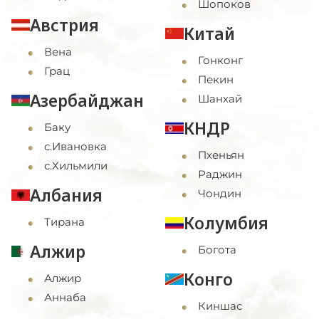
Шопоков
Австрия
Китай
Вена
Гонконг
Грац
Пекин
Азербайджан
Шанхай
КНДР
Баку
с.Ивановка
Пхеньян
с.Хильмили
Раджин
Албания
Чондин
Колумбия
Тирана
Алжир
Богота
Конго
Алжир
Аннаба
Киншас