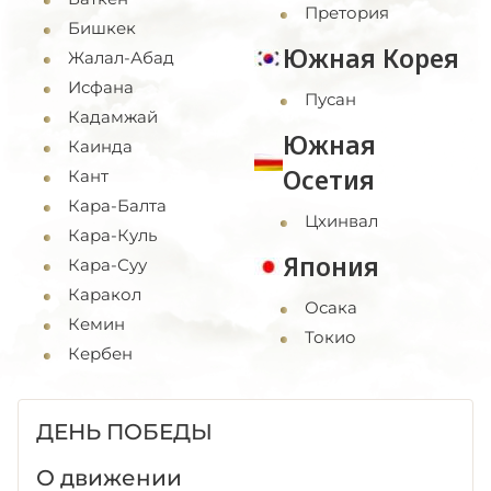
Претория
Бишкек
Южная Корея
Жалал-Абад
Исфана
Пусан
Кадамжай
Южная
Каинда
Осетия
Кант
Кара-Балта
Цхинвал
Кара-Куль
Япония
Кара-Суу
Каракол
Осака
Кемин
Токио
Кербен
ДЕНЬ ПОБЕДЫ
О движении