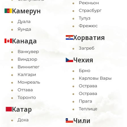
Реюньон
Камерун
Страсбург
Тулуз
Дуала
Фрежюс
Яунда
Хорватия
Канада
Загреб
Ванкувер
Чехия
Виндзор
Виннипег
Брно
Калгари
Карловы Вары
Монреаль
Острава
Оттава
Острава
Торонто
Прага
Катар
Теплице
Чили
Доха