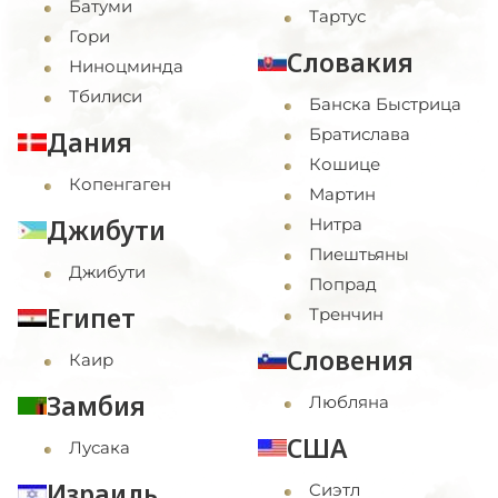
Батуми
Тартус
Гори
Словакия
Ниноцминда
Тбилиси
Банска Быстрица
Братислава
Дания
Кошице
Копенгаген
Мартин
Джибути
Нитра
Пиештьяны
Джибути
Попрад
Египет
Тренчин
Словения
Каир
Замбия
Любляна
США
Лусака
Израиль
Cиэтл