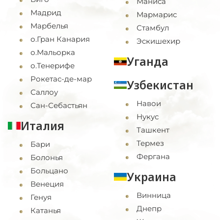
Маниса
Мадрид
Мармарис
Марбелья
Стамбул
о.Гран Канария
Эскишехир
о.Мальорка
Уганда
о.Тенерифе
Рокетас-де-мар
Узбекистан
Саллоу
Навои
Сан-Себастьян
Нукус
Италия
Ташкент
Термез
Бари
Фергана
Болонья
Больцано
Украина
Венеция
Винница
Генуя
Днепр
Катанья