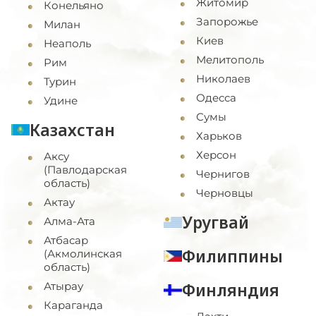
Житомир
Конельяно
Запорожье
Милан
Киев
Неаполь
Мелитополь
Рим
Николаев
Турин
Одесса
Удине
Сумы
Казахстан
Харьков
Херсон
Аксу
(Павлодарская
Чернигов
область)
Черновцы
Актау
Уругвай
Алма-Ата
Атбасар
Филиппины
(Акмолинская
область)
Финляндия
Атырау
Караганда