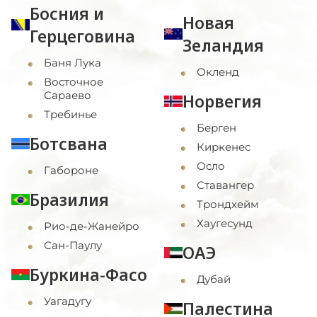
Босния и
Новая
Герцеговина
Зеландия
Баня Лука
Окленд
Восточное
Сараево
Норвегия
Требинье
Берген
Ботсвана
Киркенес
Осло
Габороне
Ставангер
Бразилия
Трондхейм
Хаугесунд
Рио-де-Жанейро
Сан-Паулу
ОАЭ
Буркина-Фасо
Дубай
Уагадугу
Палестина