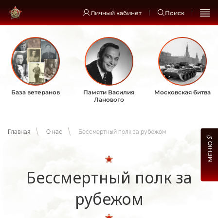
Личный кабинет
Поиск
База ветеранов
Памяти Василия
Московская битва
Ланового
Главная
О нас
Бессмертный полк за рубежом
МЕНЮ
Бессмертный полк за
рубежом