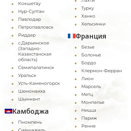
Лахти
Кокшетау
Турку
Нур-Султан
Ханко
Павлодар
Хельсинки
Петропавловск
Франция
Риддер
с.Дарьинское
Безье
(Западно-
Казахстанская
Болонье
область)
Бордо
Семипалатинск
Клермон-Ферран
Уральск
Лион
Усть-Каменогорск
Марсель
Шемонаиха
Метц
Шымкент
Монпелье
Камбоджа
Ницца
Париж
Пномпень
Ренне
Сиануквиль