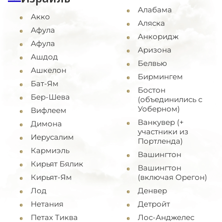
Алабама
Акко
Аляска
Афула
Анкоридж
Афула
Аризона
Ашдод
Белвью
Ашкелон
Бирмингем
Бат-Ям
Бостон
Бер-Шева
(объединились с
Уоберном)
Вифлеем
Ванкувер (+
Димона
участники из
Иерусалим
Портленда)
Кармиэль
Вашингтон
Кирьят Бялик
Вашингтон
Кирьят-Ям
(включая Орегон)
Лод
Денвер
Нетания
Детройт
Петах Тиква
Лос-Анджелес