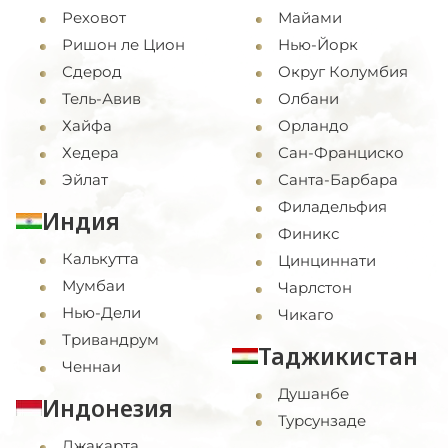
Реховот
Майами
Ришон ле Цион
Нью-Йорк
Сдерод
Округ Колумбия
Тель-Авив
Олбани
Хайфа
Орландо
Хедера
Сан-Франциско
Эйлат
Санта-Барбара
Филадельфия
Индия
Финикс
Калькутта
Цинциннати
Мумбаи
Чарлстон
Нью-Дели
Чикаго
Тривандрум
Таджикистан
Ченнаи
Душанбе
Индонезия
Турсунзаде
Джакарта