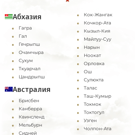
Абхазия
Кок-Жангак
Кочкор-Ата
Гагра
Кызыл-Кия
Гал
Майлуу-Суу
Гячрыпш
Нарын
Очамчыра
Ноокат
Сухум
Орловка
Ткуарчал
Ош
Цандрыпш
Сулюкта
Австралия
Талас
Таш-Кумыр
Брисбен
Токмок
Канберра
Токтогул
Квинсленд
Узген
Мельбурн
Чолпон-Ата
Сидней