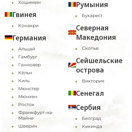
Хошимин
Румыния
Гвинея
Бухарест
Конакри
Северная
Македония
Германия
Скопье
Альцай
Гамбург
Сейшельские
Ганновер
острова
Кёльн
Киль
Виктория
Мюнстер
Сенегал
Мюнхен
Росток
Сербия
Франкфурт-на-
Майне
Белград
Шверин
Кикинда