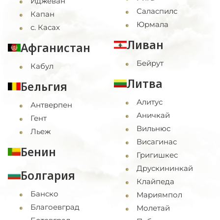
Иджеван
Саласпилс
Капан
Юрмала
с. Касах
Ливан
Афганистан
Бейрут
Кабул
Литва
Бельгия
Алитус
Антверпен
Аничкай
Гент
Вильнюс
Льеж
Висагинас
Бенин
Григишкес
Друскининкай
Болгария
Клайпеда
Банско
Мариямпол
Благоевград
Молетай