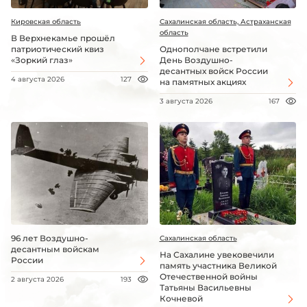
Кировская область
Сахалинская область, Астраханская
область
В Верхнекамье прошёл
патриотический квиз
Однополчане встретили
«Зоркий глаз»
День Воздушно-
десантных войск России
4 августа 2026
127
на памятных акциях
3 августа 2026
167
96 лет Воздушно-
Сахалинская область
десантным войскам
На Сахалине увековечили
России
память участника Великой
Отечественной войны
2 августа 2026
193
Татьяны Васильевны
Кочневой