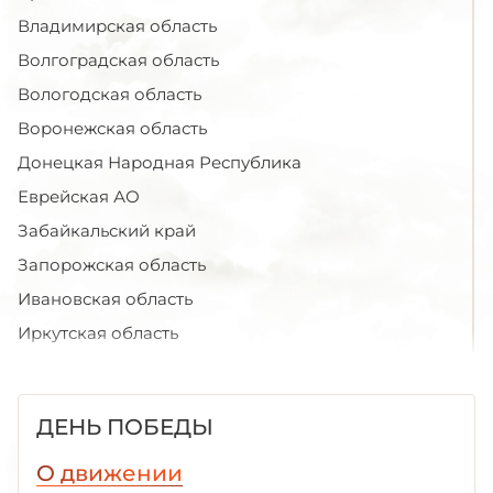
Владимирская область
Волгоградская область
Вологодская область
Воронежская область
Донецкая Народная Республика
Еврейская АО
Забайкальский край
Запорожская область
Ивановская область
Иркутская область
Кабардино-Балкарская Республика
Калининградская область
ДЕНЬ ПОБЕДЫ
Калужская область
Камчатский край
О движении