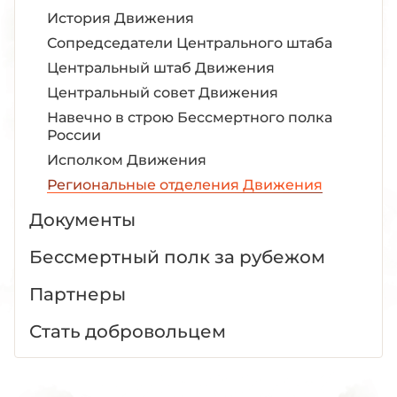
Карачаево-Черкесская Республика
История Движения
Кемеровская область
Сопредседатели Центрального штаба
Кировская область
Центральный штаб Движения
Костромская область
Центральный совет Движения
Навечно в строю Бессмертного полка
Краснодарский край
России
Красноярский край
Исполком Движения
Курганская область
Региональные отделения Движения
Курская область
Документы
Ленинградская область
Бессмертный полк за рубежом
Липецкая область
Луганская Народная Республика
Партнеры
Магаданская область
Стать добровольцем
Москва
Московская область
Мурманская область