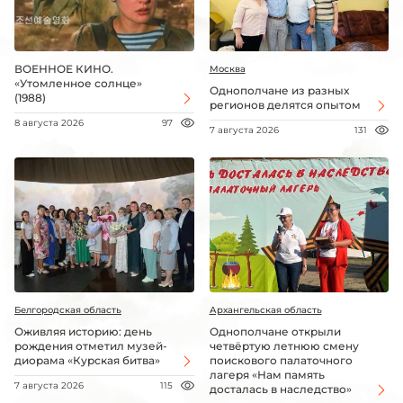
Удмуртская Республика
Ульяновская область
Хабаровский край
ВОЕННОЕ КИНО.
Москва
«Утомленное солнце»
Однополчане из разных
Ханты-Мансийский Автономный округ - Югра АО
(1988)
регионов делятся опытом
Херсонская область
8 августа 2026
97
7 августа 2026
131
Челябинская область
Чеченская Республика
Чувашская Республика
Чукотский АО
Ямало-Ненецкий АО
Ярославская область
Белгородская область
Архангельская область
Оживляя историю: день
Однополчане открыли
рождения отметил музей-
четвёртую летнюю смену
диорама «Курская битва»
поискового палаточного
лагеря «Нам память
7 августа 2026
115
досталась в наследство»