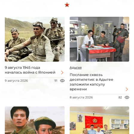
Рязанская область
Самарская область
Санкт-Петербург
Саратовская область
Сахалинская область
Свердловская область
Севастополь
9 августа 1945 года
Адыгея
началась война с Японией
Смоленская область
Послание сквозь
десятилетия: в Адыгее
9 августа 2026
91
Ставропольский край
заложили капсулу
времени
Тамбовская область
8 августа 2026
82
Тверская область
Томская область
Тульская область
Тюменская область