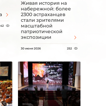
Живая история на
набережной: более
а
2300 астраханцев
стали зрителями
масштабной
242
патриотической
экспозиции
30 июня 2026
252