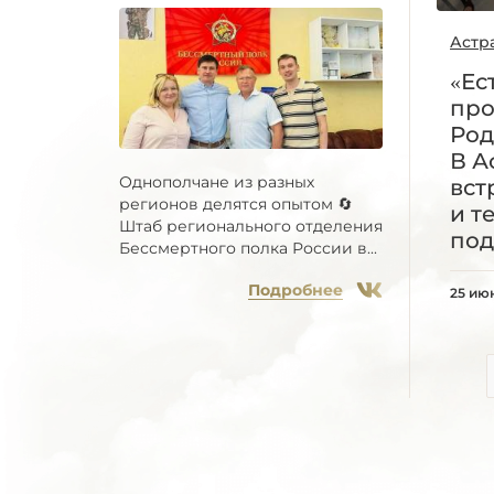
Астр
«Ес
про
Род
В А
Однополчане из разных
вст
регионов делятся опытом 🔄
и т
Штаб регионального отделения
под
Бессмертного полка России в...
Подробнее
25 ию