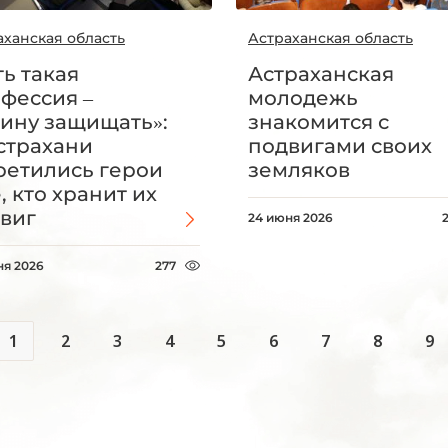
аханская область
Астраханская область
ть такая
Астраханская
фессия –
молодежь
ину защищать»:
знакомится с
страхани
подвигами своих
ретились герои
земляков
е, кто хранит их
виг
24 июня 2026
ня 2026
277
1
2
3
4
5
6
7
8
9