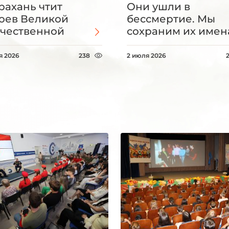
рахань чтит
Они ушли в
оев Великой
бессмертие. Мы
чественной
сохраним их имен
я 2026
238
2 июля 2026