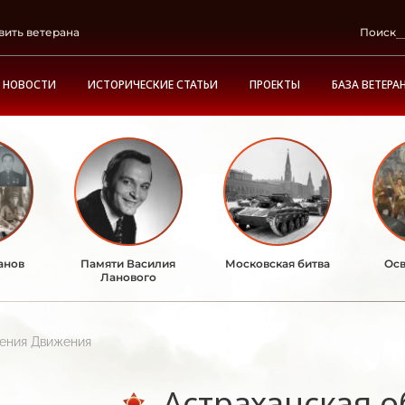
вить ветерана
Поиск
НОВОСТИ
ИСТОРИЧЕСКИЕ СТАТЬИ
ПРОЕКТЫ
БАЗА ВЕТЕРА
анов
Памяти Василия
Московская битва
Осв
Ланового
ления Движения
Астраханская о