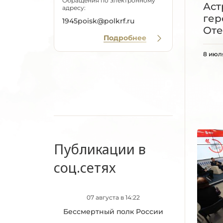
Обращения по электронному
Аст
адресу:
гер
1945poisk@polkrf.ru
Оте
Подробнее
8 июл
Публикации в
соц.сетях
07 августа в 14:22
Бессмертный полк России