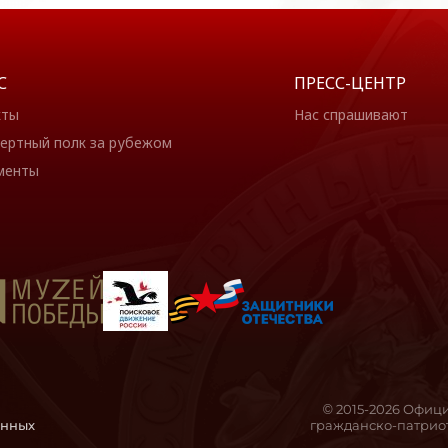
С
ПРЕСС-ЦЕНТР
кты
Нас спрашивают
ертный полк за рубежом
менты
© 2015-2026 Офиц
анных
гражданско-патриот