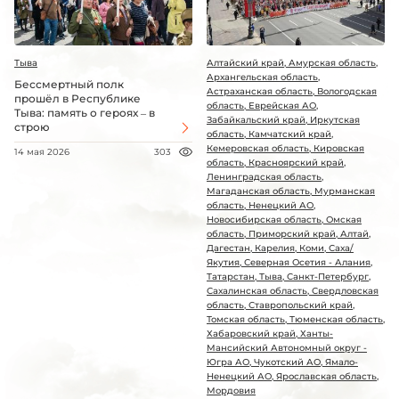
Тыва
Алтайский край, Амурская область,
Архангельская область,
Бессмертный полк
Астраханская область, Вологодская
прошёл в Республике
область, Еврейская АО,
Тыва: память о героях – в
Забайкальский край, Иркутская
строю
область, Камчатский край,
Кемеровская область, Кировская
14 мая 2026
303
область, Красноярский край,
Ленинградская область,
Магаданская область, Мурманская
область, Ненецкий АО,
Новосибирская область, Омская
область, Приморский край, Алтай,
Дагестан, Карелия, Коми, Саха/
Якутия, Северная Осетия - Алания,
Татарстан, Тыва, Санкт-Петербург,
Сахалинская область, Свердловская
область, Ставропольский край,
Томская область, Тюменская область,
Хабаровский край, Ханты-
Мансийский Автономный округ -
Югра АО, Чукотский АО, Ямало-
Ненецкий АО, Ярославская область,
Мордовия