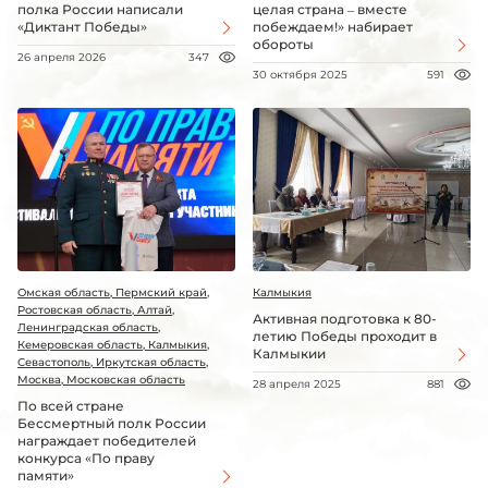
полка России написали
целая страна – вместе
«Диктант Победы»
побеждаем!» набирает
обороты
26 апреля 2026
347
30 октября 2025
591
Омская область, Пермский край,
Калмыкия
Ростовская область, Алтай,
Активная подготовка к 80-
Ленинградская область,
летию Победы проходит в
Кемеровская область, Калмыкия,
Калмыкии
Севастополь, Иркутская область,
Москва, Московская область
28 апреля 2025
881
По всей стране
Бессмертный полк России
награждает победителей
конкурса «По праву
памяти»