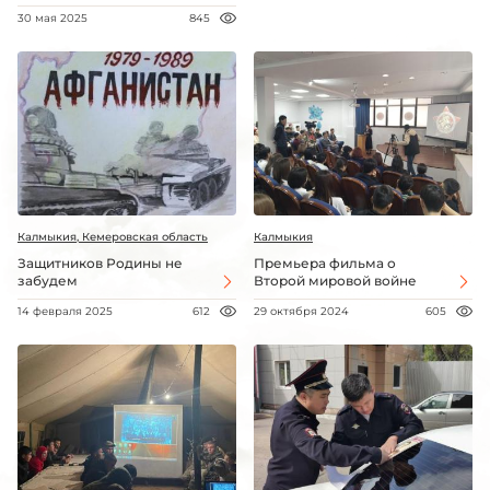
30 мая 2025
845
Калмыкия, Кемеровская область
Калмыкия
Защитников Родины не
Премьера фильма о
забудем
Второй мировой войне
14 февраля 2025
612
29 октября 2024
605