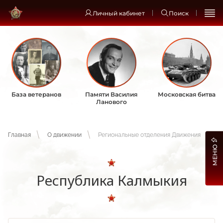
Личный кабинет
Поиск
База ветеранов
Памяти Василия
Московская битва
Ланового
Главная
О движении
Региональные отделения Движения
МЕНЮ
Республика Калмыкия