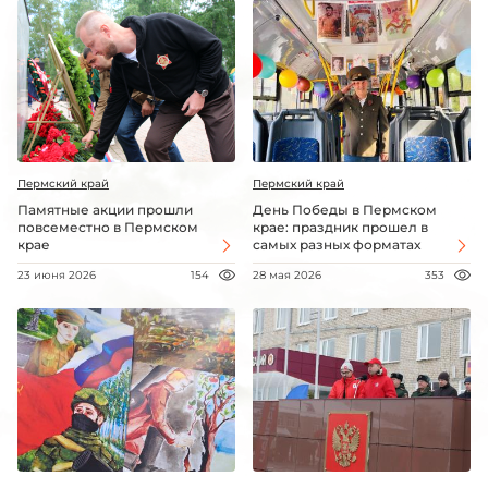
Пермский край
Пермский край
Памятные акции прошли
День Победы в Пермском
повсеместно в Пермском
крае: праздник прошел в
крае
самых разных форматах
23 июня 2026
154
28 мая 2026
353