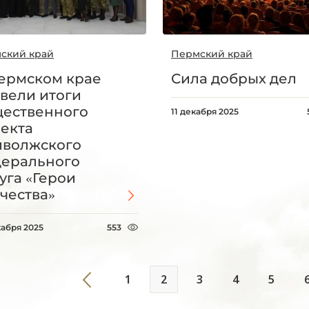
ский край
Пермский край
ермском крае
Сила добрых дел
вели итоги
ественного
11 декабря 2025
екта
волжского
ерального
уга «Герои
чества»
кабря 2025
553
1
2
3
4
5