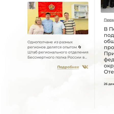
Перм
В П
под
общ
Однополчане из разных
про
регионов делятся опытом 🔄
Штаб регионального отделения
При
Бессмертного полка России в...
фед
окр
Подробнее
Оте
26 де