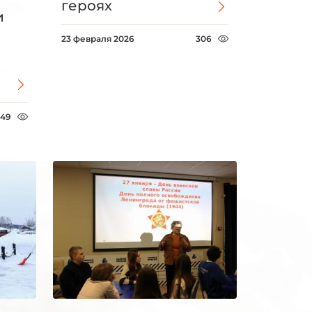
героях
и
23 февраля 2026
306
349