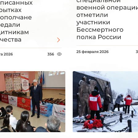
писанных
военной операци
рытках
отметили
ополчане
участники
едали
Бессмертного
щитникам
полка России
чества
25 февраля 2026
та 2026
356