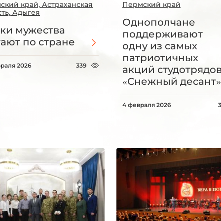
ский край, Астраханская
Пермский край
сть, Адыгея
Однополчане
ки мужества
поддерживают
ают по стране
одну из самых
патриотичных
враля 2026
339
акций студотрядо
«Снежный десант»
4 февраля 2026