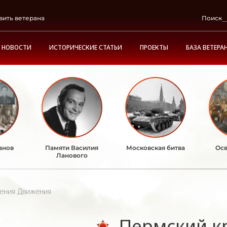
вить ветерана
Поиск
НОВОСТИ
ИСТОРИЧЕСКИЕ СТАТЬИ
ПРОЕКТЫ
БАЗА ВЕТЕРА
анов
Памяти Василия
Московская битва
Осв
Ланового
ления Движения
Пермский к