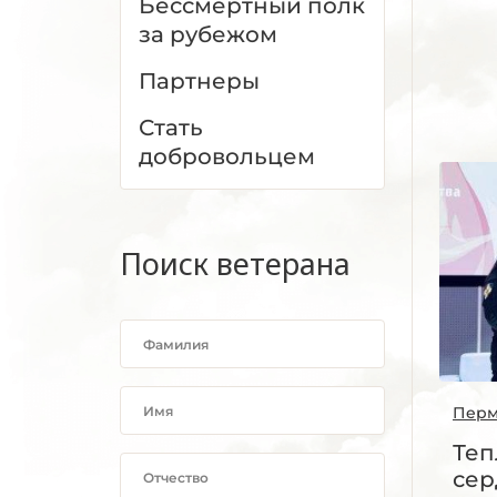
Бессмертный полк
за рубежом
Партнеры
Стать
добровольцем
Поиск ветерана
Перм
Теп
сер