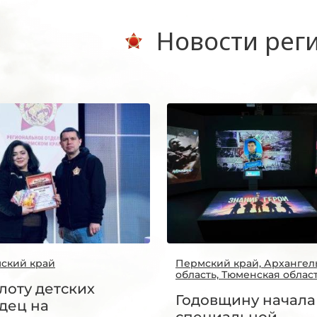
Новости рег
ский край
Пермский край, Архангел
область, Тюменская облас
лоту детских
Годовщину начала
дец на
специальной