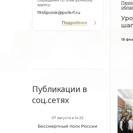
Обращения по электронному
Перм
адресу:
обла
1945poisk@polkrf.ru
Уро
Подробнее
шаг
18 фе
Публикации в
соц.сетях
07 августа в 14:22
Бессмертный полк России