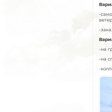
Вари
-сам
ветер
-зака
Вари
-на г
-на с
-колл