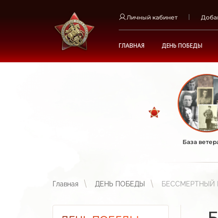
Личный кабинет
Доба
ГЛАВНАЯ
ДЕНЬ ПОБЕДЫ
СТЕНА ПАМЯТИ НА
ПРЕДПРИЯТИЯХ, В
УЧРЕЖДЕНИЯХ И В
ШКОЛАХ
БЕССМЕРТНЫЙ
База ветер
ПОЛК В ШКОЛЕ
БЕССМЕРТНЫЙ
ПОЛК В ДЕТСКОМ
САДУ
Главная
ДЕНЬ ПОБЕДЫ
БЕССМЕРТНЫЙ 
УЛИЧНЫЕ ГАЛЕРЕИ
ПАМЯТИ С
ПОРТРЕТАМИ