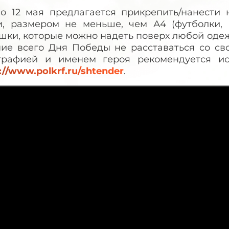
по 12 мая предлагается прикрепить/нанести
и, размером не меньше, чем А4 (футболки, 
ки, которые можно надеть поверх любой одежд
ние всего Дня Победы не расставаться со св
графией и именем героя рекомендуется исп
://www.polkrf.ru/shtender
.