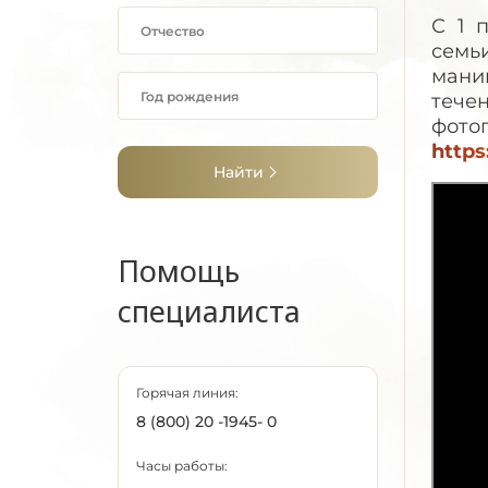
СОЦСЕТЯХ
С 1 
ЧАТ-БОТ ДЛЯ
семь
ОФОРМЛЕНИЯ
маниш
ФОТО
тече
Конструктор
фото
фоторамок
https
Помощь в поиске
Найти
Помощь
специалиста
Горячая линия:
8 (800) 20 -1945- 0
Часы работы: