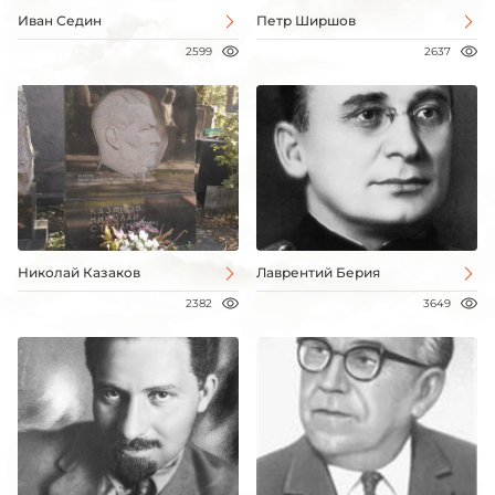
Иван Седин
Петр Ширшов
2599
2637
Николай Казаков
Лаврентий Берия
2382
3649