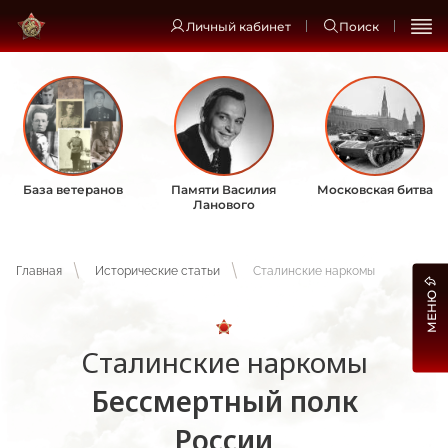
Личный кабинет
Поиск
База ветеранов
Памяти Василия
Московская битва
Ланового
Главная
Исторические статьи
Сталинские наркомы
МЕНЮ
Сталинские наркомы
Бессмертный полк
России