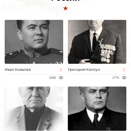
Иван Ковалев
Григорий Каплун
3685
2774