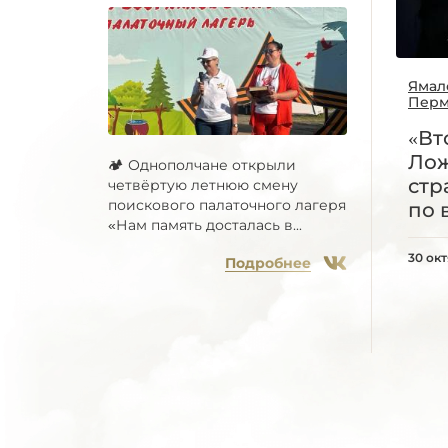
Ямал
Перм
«Вт
Лож
🏕 Однополчане открыли
стр
четвёртую летнюю смену
поискового палаточного лагеря
по 
«Нам память досталась в...
30 ок
Подробнее