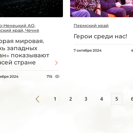
о-Ненецкий АО,
Пермский край
ский край, Чечня
Герои среди нас!
орая мировая.
ь западных
7 октября 2024
ан» показывают
всей стране
тября 2024
715
1
2
3
4
5