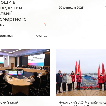
ощи в
оведении
20 февраля 2025
твий
смертного
ка
реля 2025
972
ский край
Чукотский АО, Челябинск