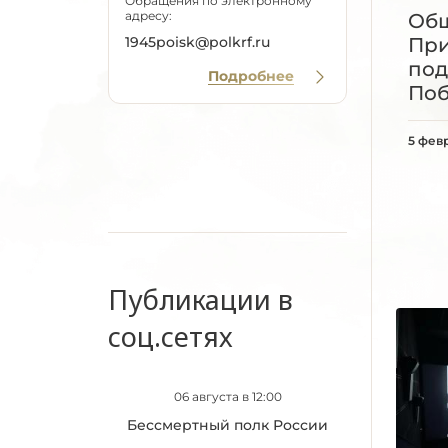
Обращения по электронному
адресу:
Об
При
1945poisk@polkrf.ru
под
Подробнее
По
5 фев
Публикации в
соц.сетях
06 августа в 12:00
Бессмертный полк России