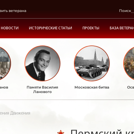
вить ветерана
Поиск
НОВОСТИ
ИСТОРИЧЕСКИЕ СТАТЬИ
ПРОЕКТЫ
БАЗА ВЕТЕРА
анов
Памяти Василия
Московская битва
Осв
Ланового
ления Движения
Пермский к