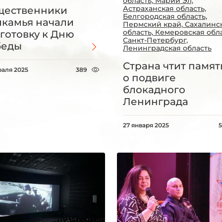
область, Марий Эл,
Астраханская область,
щественники
Белгородская область,
камья начали
Пермский край, Сахалинс
область, Кемеровская обла
готовку к Дню
Санкт-Петербург,
беды
Ленинградская область
Страна чтит памят
раля 2025
389
о подвиге
блокадного
Ленинграда
27 января 2025