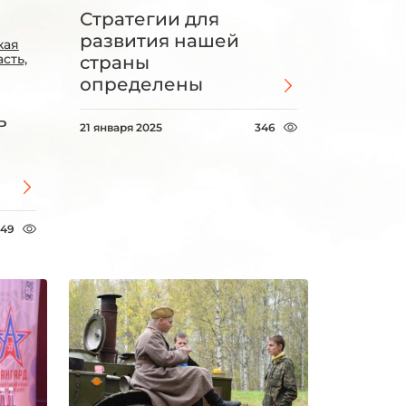
Стратегии для
развития нашей
кая
сть,
страны
определены
ь
21 января 2025
346
549