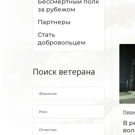
Бессмертный полк
за рубежом
Партнеры
Стать
добровольцем
Поиск ветерана
Перм
В р
вол