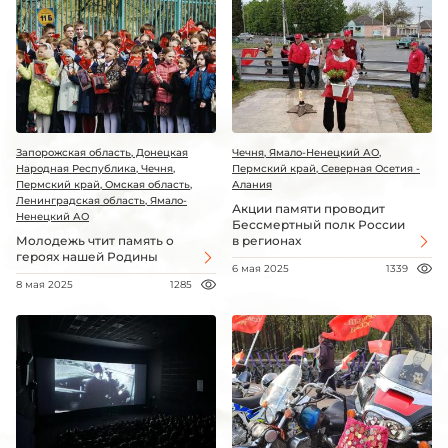
Запорожская область, Донецкая
Чечня, Ямало-Ненецкий АО,
Народная Республика, Чечня,
Пермский край, Северная Осетия -
Пермский край, Омская область,
Алания
Ленинградская область, Ямало-
Акции памяти проводит
Ненецкий АО
Бессмертный полк России
Молодежь чтит память о
в регионах
героях нашей Родины
6 мая 2025
1339
8 мая 2025
1285