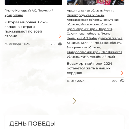
Ямало-Ненецкий АО, Пермский
Архангельская область, Чечня,
край, Чечня
Нижегородская область,
Астраханская область, Иркутская
«Вторая мировая. Ложь
область, Московская область,
западных стран»
Красноярский край, Карелия,
показывают по всей
Сахалинская область, Ямало-
стране
Ненецкий АО, Кабардино-Балкария,
Хакасия, Калининградская область,
30 октября 2024
712
Запорожская область,
Ставропольский край, Челябинская
область, Коми, Алтайский край
Бессмертный полк-2024
останется жить в наших
сердцах
13 мая 2024
950
ДЕНЬ ПОБЕДЫ