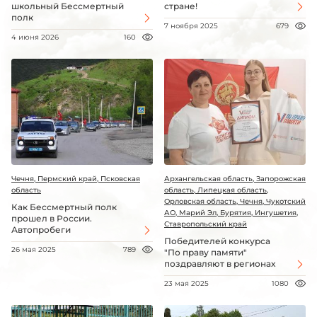
школьный Бессмертный
стране!
полк
7 ноября 2025
679
4 июня 2026
160
Чечня, Пермский край, Псковская
Архангельская область, Запорожская
область
область, Липецкая область,
Орловская область, Чечня, Чукотский
Как Бессмертный полк
АО, Марий Эл, Бурятия, Ингушетия,
прошел в России.
Ставропольский край
Автопробеги
Победителей конкурса
26 мая 2025
789
"По праву памяти"
поздравляют в регионах
23 мая 2025
1080