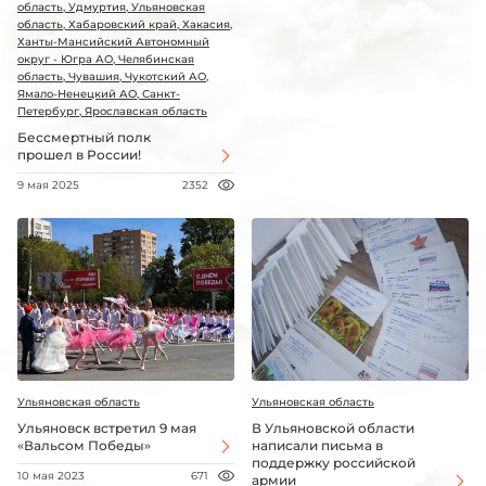
область, Удмуртия, Ульяновская
область, Хабаровский край, Хакасия,
Ханты-Мансийский Автономный
округ - Югра АО, Челябинская
область, Чувашия, Чукотский АО,
Ямало-Ненецкий АО, Санкт-
Петербург, Ярославская область
Бессмертный полк
прошел в России!
9 мая 2025
2352
Ульяновская область
Ульяновская область
Ульяновск встретил 9 мая
В Ульяновской области
«Вальсом Победы»
написали письма в
поддержку российской
10 мая 2023
671
армии