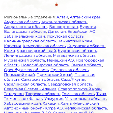
Региональные отделения:
Алтай
,
Алтайский край
,
Амурская область
,
Архангельская область
,
Астраханская область
,
Башкортостан
,
Бурятия
,
Вологодская область
,
Дагестан
,
Еврейская АО
,
Забайкальский край
,
Иркутская область
,
Калининградская область
,
Камчатский край
,
Карелия
,
Кемеровская область
,
Кировская область
,
Коми
,
Красноярский край
,
Курганская область
,
Ленинградская область
,
Магаданская область
,
Мурманская область
,
Ненецкий АО
,
Новгородская
область
,
Новосибирская область
,
Омская область
,
Оренбургская область
,
Орловская область
,
Пермский край
,
Приморский край
,
Псковская
область
,
Самарская область
,
Саха/Якутия
,
Сахалинская область
,
Свердловская область
,
Северная Осетия - Алания
,
Ставропольский край
,
Татарстан
,
Тверская область
,
Томская область
,
Тыва
,
Тюменская область
,
Удмуртия
,
Ульяновская область
,
Хабаровский край
,
Хакасия
,
Ханты-Мансийский
Автономный округ - Югра АО
,
Челябинская область
,
Чувашия
,
Чукотский АО
,
Ямало-Ненецкий АО
,