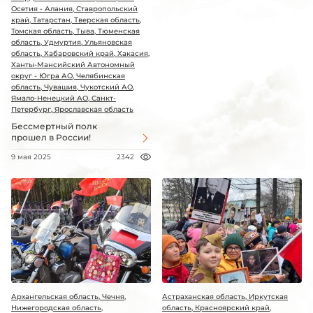
Осетия - Алания, Ставропольский
край, Татарстан, Тверская область,
Томская область, Тыва, Тюменская
область, Удмуртия, Ульяновская
область, Хабаровский край, Хакасия,
Ханты-Мансийский Автономный
округ - Югра АО, Челябинская
область, Чувашия, Чукотский АО,
Ямало-Ненецкий АО, Санкт-
Петербург, Ярославская область
Бессмертный полк
прошел в России!
9 мая 2025
2342
Архангельская область, Чечня,
Астраханская область, Иркутская
Нижегородская область,
область, Красноярский край,