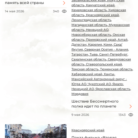
Забайкальский край, Иркутская
память всей страны
область, Камчатский край,
Кемеровская область, Кировская
14 мая 2026
340
область, Красноярский край,
Ленинградская область,
Магаданская область, Мурманская
область, Ненецкий АО,
Новосибирская область, Омская
область, Приморский край, Алтай,
Дагестан, Карелия, Коми, Саха/
Якутия, Северная Осетия - Алания,
Татарстан, Тыва, Санкт-Петербург,
Сахалинская область, Свердловская
область, Ставропольский край,
Томская область, Тюменская область,
Хабаровский край, Ханты-
Мансийский Автономный округ -
Югра АО, Чукотский АО, Ямало-
Ненецкий АО, Ярославская область,
Мордовия
Шествие Бессмертного
полка идет по планете
9 мая 2026
1343
Красноярский край
Показ фильма «Вторая