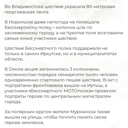
Во Владивостоке шествие украсила 80-метровая
георгиевская лента.
В Норильске даже непогода не помешала
Бессмертному полку – колонна шла по
заснеженному городу, а на Чукотке полк возглавили
самые юные участники шествия.
Шествие Бессмертного полка поддержали не
только в самом Иркутске, но и в муниципалитетах
области.
В Омске акция запомнилась 3 колоннами,
численностью порядка семидесяти тысяч человек:
одновременно стартовало пешее шествие, 15 яхт с
портретами фронтовиков вышли на Иртыш, а
участники «Бессмертного МОТОполка» провезли
портреты героев по центральным магистралям
города.
За полярным кругом жители Мурманска также
вышли на улицы, чтобы почтить память своих
героев-земляков.