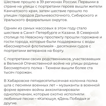
Шествие прошло в 39 регионах России. Первыми в
стране на улицы с портретами героев вышли жители
Камчатского края, затем шествие прошло по
улицам городов Дальневосточного, Сибирского и
Уральского федеральных округов.
Одним из самых массовых в этом году стало
шествие в Санкт-Петербурге и Казани. В Северной
столице по Невскому проспекту прошли горожане и
гости города, которые были поддержаны с воды
«Бессмертной флотилией» - десятками судов с
портретами ветеранов на борту.
С портретами своих родственников, участвовавших
в Великой Отечественной войне на улицы родины
Бессмертного полка - Тюмени вышли более ста
тысяч горожан.
В Хабаровске пятидесятитысячная колонна полка
шла с песнями военных лет – музыканты в военной
форме времен войны аккомпанировали
однополчанам, которые охотно исполняли
любимые песни – «Катюшу», «День Победы» и
другие.