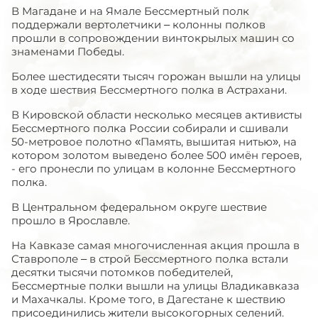
В Магадане и на Ямале Бессмертный полк
поддержали вертолетчики – колонны полков
прошли в сопровождении винтокрылых машин со
знаменами Победы.
Более шестидесяти тысяч горожан вышли на улицы
в ходе шествия Бессмертного полка в Астрахани.
В Кировской области несколько месяцев активисты
Бессмертного полка России собирали и сшивали
50-метровое полотно «Память, вышитая нитью», на
котором золотом выведено более 500 имён героев,
- его пронесли по улицам в колонне Бессмертного
полка.
В Центральном федеральном округе шествие
прошло в Ярославле.
На Кавказе самая многочисленная акция прошла в
Ставрополе – в строй Бессмертного полка встали
десятки тысячи потомков победителей,
Бессмертные полки вышли на улицы Владикавказа
и Махачкалы. Кроме того, в Дагестане к шествию
присоединились жители высокогорных селений.