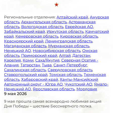
Региональные отделения:
Алтайский край
,
Амурская
область
,
Архангельская область
,
Астраханская
область
,
Вологодская область
,
Еврейская АО
,
Забайкальский край
,
Иркутская область
,
Камчатский
край
,
Кемеровская область
,
Кировская область
,
Красноярский край
,
Ленинградская область
,
Магаданская область
,
Мурманская область
,
Ненецкий АО
,
Новосибирская область
,
Омская
область
,
Приморский край
,
Алтай
,
Дагестан
,
Карелия
,
Коми
,
Саха/Якутия
,
Северная Осетия -
Алания
,
Татарстан
,
Тыва
,
Санкт-Петербург
,
Сахалинская область
,
Свердловская область
,
Ставропольский край
,
Томская область
,
Тюменская
область
,
Хабаровский край
,
Ханты-Мансийский
Автономный округ - Югра АО
,
Чукотский АО
,
Ямало-
Ненецкий АО
,
Ярославская область
,
Мордовия
9 мая 2026
9 мая прошла самая всенародно любимая акция
Дня Победы – шествие Бессмертного полка.