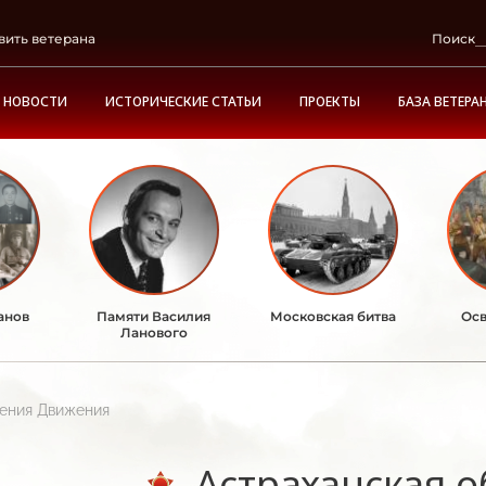
вить ветерана
Поиск
НОВОСТИ
ИСТОРИЧЕСКИЕ СТАТЬИ
ПРОЕКТЫ
БАЗА ВЕТЕРА
анов
Памяти Василия
Московская битва
Осв
Ланового
ления Движения
Астраханская о