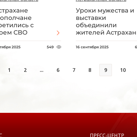
страхане
Уроки мужества и
ополчане
выставки
ретились с
объединили
оем СВО
жителей Астрахан
нтября 2025
549
16 сентября 2025
1
2
...
6
7
8
9
10
С
ПРЕСС-ЦЕНТР