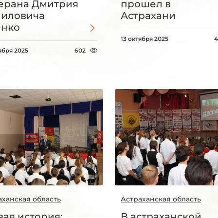
ерана Дмитрия
прошел в
иловича
Астрахани
енко
13 октября 2025
4
ября 2025
602
аханская область
Астраханская область
ая история:
В астраханской