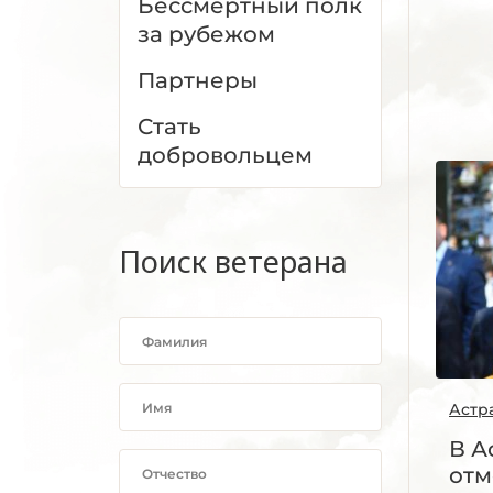
Бессмертный полк
за рубежом
Партнеры
Стать
добровольцем
Поиск ветерана
Астр
В А
отм