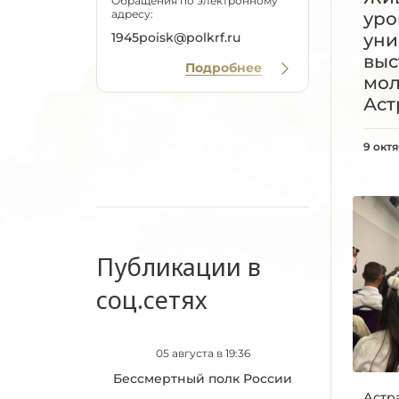
Обращения по электронному
адресу:
уро
уни
1945poisk@polkrf.ru
выс
Подробнее
мо
Аст
9 окт
Публикации в
соц.сетях
05 августа в 19:36
Бессмертный полк России
Астр