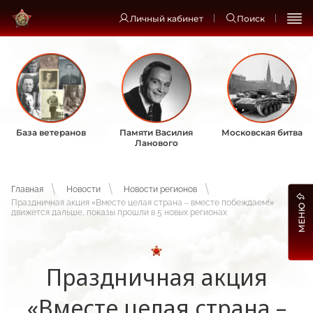
Личный кабинет
Поиск
База ветеранов
Памяти Василия
Московская битва
Ланового
Главная
Новости
Новости регионов
Праздничная акция «Вместе целая страна – вместе побеждаем!»
МЕНЮ
движется дальше, показы прошли в 5 новых регионах
Праздничная акция
«Вместе целая страна –