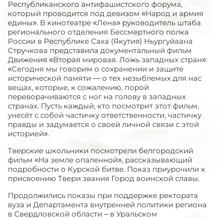
Республиканского антифашистского форума,
который проводится под девизом «Народ и армия
едины». В кинотеатре «Лена» руководитель штаба
регионального отделения Бессмертного полка
России в Республике Саха (Якутия)
Ньургуйаана
Стручкова
представила документальный фильм
Движения «Вторая мировая. Ложь западных стран»:
«Сегодня мы говорим о сохранении и защите
исторической памяти — о тех незыблемых для нас
вещах, которые, к сожалению, порой
переворачиваются с ног на голову в западных
странах. Пусть каждый, кто посмотрит этот фильм,
унесёт с собой частичку ответственности, частичку
правды и задумается о своей личной связи с этой
историей».
Тверские школьники посмотрели белгородский
фильм «На земле опаленной», рассказывающий
подробности о Курской битве. Показ приурочили к
присвоению Твери звания Город воинской славы.
Продолжились показы
при поддержке ректората
вуза и Департамента внутренней политики региона
в Свердловской области – в
Уральском