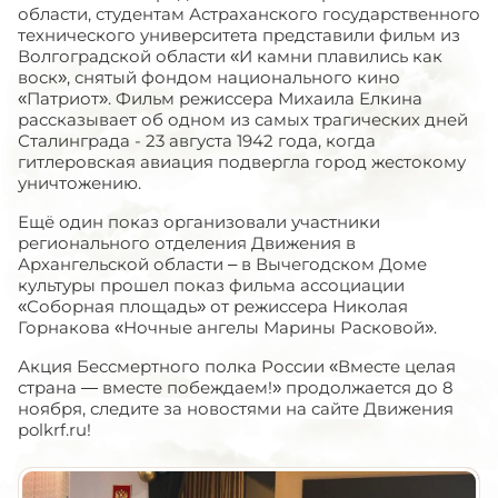
области, студентам Астраханского государственного
технического университета представили фильм из
Волгоградской области «И камни плавились как
воск», снятый фондом национального кино
«Патриот». Фильм режиссера Михаила Елкина
рассказывает об одном из самых трагических дней
Сталинграда - 23 августа 1942 года, когда
гитлеровская авиация подвергла город жестокому
уничтожению.
Ещё один показ организовали участники
регионального отделения Движения в
Архангельской области – в Вычегодском Доме
культуры прошел показ фильма ассоциации
«Соборная площадь» от режиссера Николая
Горнакова «Ночные ангелы Марины Расковой».
Акция Бессмертного полка России «Вместе целая
страна — вместе побеждаем!»
продолжается до 8
ноября, следите за новостями на сайте Движения
polkrf
.
ru
!