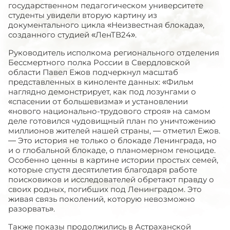
государственном педагогическом университете
студенты увидели вторую картину из
документального цикла «Неизвестная блокада»,
созданного студией «ЛенТВ24».
Руководитель исполкома регионального отделения
Бессмертного полка России в Свердловской
области Павел Ежов подчеркнул масштаб
представленных в киноленте данных: «Фильм
наглядно демонстрирует, как под лозунгами о
«спасении от большевизма» и установлении
«нового национально-трудового строя» на самом
деле готовился чудовищный план по уничтожению
миллионов жителей нашей страны, — отметил Ежов.
— Это история не только о блокаде Ленинграда, но
и о глобальной блокаде, о планомерном геноциде.
Особенно ценны в картине истории простых семей,
которые спустя десятилетия благодаря работе
поисковиков и исследователей обретают правду о
своих родных, погибших под Ленинградом. Это
живая связь поколений, которую невозможно
разорвать».
Также показы продолжились в Астраханской