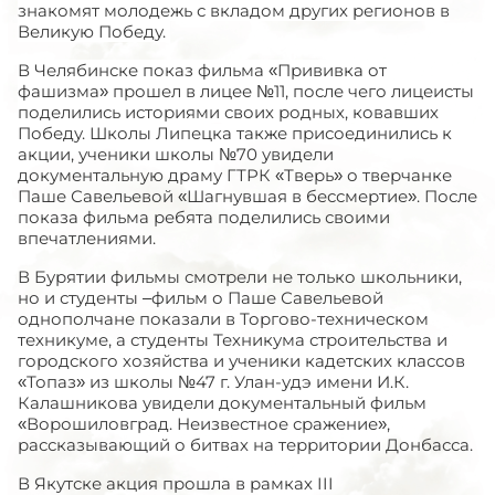
знакомят молодежь с вкладом других регионов в
Великую Победу.
В Челябинске показ фильма «Прививка от
фашизма» прошел в лицее №11, после чего лицеисты
поделились историями своих родных, ковавших
Победу.
Школы Липецка также присоединились к
акции, ученики школы №70 увидели
документальную драму ГТРК «Тверь» о тверчанке
Паше Савельевой «Шагнувшая в бессмертие». После
показа фильма ребята поделились своими
впечатлениями.
В Бурятии фильмы смотрели не только школьники,
но и студенты –фильм о Паше Савельевой
однополчане показали в Торгово-техническом
техникуме, а студенты Техникума строительства и
городского хозяйства и ученики кадетских классов
«Топаз» из школы №47 г. Улан-удэ имени И.К.
Калашникова увидели документальный фильм
«Ворошиловград. Неизвестное сражение»,
рассказывающий о битвах на территории Донбасса.
В Якутске акция прошла в рамках III