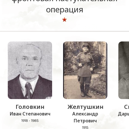
операция
Головкин
Желтушкин
С
Иван Степанович
Александр
Дар
Петрович
1918 - 1985
1915