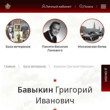
Личный кабинет
Поиск
База ветеранов
Памяти Василия
Московская битва
Ланового
Главная
База ветеранов
Бавыкин Григорий Иванович
МЕНЮ
Бавыкин
Григорий
Иванович