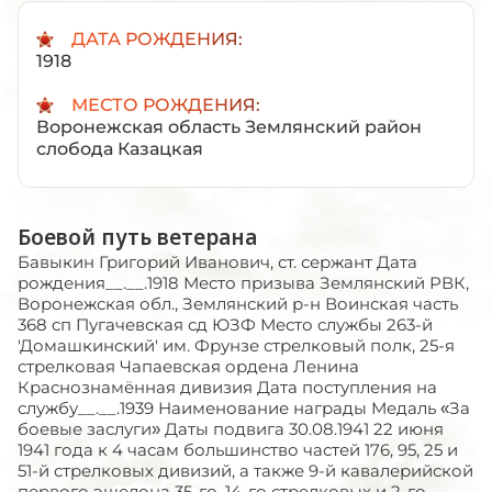
ДАТА РОЖДЕНИЯ:
1918
МЕСТО РОЖДЕНИЯ:
Воронежская область Землянский район
слобода Казацкая
Боевой путь ветерана
Бавыкин Григорий Иванович, ст. сержант Дата рождения__.__.1918 Место призыва Землянский РВК, Воронежская обл., Землянский р-н Воинская часть 368 сп Пугачевская сд ЮЗФ Место службы 263-й 'Домашкинский' им. Фрунзе стрелковый полк, 25-я стрелковая Чапаевская ордена Ленина Краснознамённая дивизия Дата поступления на службу__.__.1939 Наименование награды Медаль «За боевые заслуги» Даты подвига 30.08.1941 22 июня 1941 года к 4 часам большинство частей 176, 95, 25 и 51-й стрелковых дивизий, а также 9-й кавалерийской первого эшелона 35-го, 14-го стрелковых и 2-го кавалерийского корпусов заняли подготовленную в инженерном отношении оборону вдоль реки Прут. На дивизию в среднем приходилось около 100 км участка границы. Между дивизиями оставались значительные промежутки. Особенно большим был разрыв между 176-й и 95-й стрелковыми дивизиями - более 70 км. Промежутки прикрывались только силами пограничников. 25-я стрелковая дивизия вступила в войну на румынской границе, у Прута. Полки носили названия: 54-й Разинский, 31-й Пугачевский имени Фурманова, 263-й Домашкинский имени Фрунзе. На рассвете 22 июня они заняли заранее назначенные им рубежи. И почти 4 недели, до вечера 18 июля, когда был получен приказ об отходе, чапаевцы удерживали вверенную им 120-километровую полосу государственной границы. Дивизия прикрывала отход основных сил 14-го стрелкового корпуса, вела упорные арьергардные бои на небольших молдавских реках и у днестровских переправ, держали фронт по Днестру... Там в состав Чапаевской дивизии вошел 287-й стрелковый полк. Он заменил 263-й Домашкинский, переданный еще раньше в 150-ю дивизию. Обстановка на Юге все более осложнялась. В начале августа между 9-й армией и Приморской, в которую вошла 25-я дивизия, образовался разрыв, куда клином врезались неприятельские войска. Врагу не удалось с ходу прорваться к Одессе, но, обойдя ее, он вышел к морю восточнее. На подступах к окруженной с суши Одессе начались бои за город. Основные силы чапаевцев оказались в Южном секторе обороны, а 54-й Разинский полк - в Восточном. 12 августа в дивизии стал известен приказ главкома войсками Юго-Западного направления С.М. Буденного, в котором подчеркивалось: Одессу ни при каких условиях не сдавать. 5 суток шли кровопролитные бои на рубеже у Кубанки. 17 августа противник отвел отсюда в тыл свои части, понесшие большие потери, и заменил их свежей дивизией. К вечеру 19-го врагу удалось потеснить на левом фланге роты третьего батальона Разинского полка. Но остальные батальоны сражались на прежних рубежах. Следующим утром усилился нажим на соседа - 1-й морской полк. Гремела канонада и дальше - в стороне Западного сектора. А перед фронтом Разинского полка вдруг стало очень тихо. Но тишина продолжалась недолго, вскоре противник перешел в наступление. 20 августа в командование Чапаевской дивизией вступил генерал-майор И.Е. Петров. В это время напряженная обстановка создалась на участке 287-го стрелкового полка. Разинский полк оставался в Восточном секторе. Здесь появилась свежая неприятельская дивизия - 13-я пехотная дивизия. Ее поддерживали 5 артиллерийских полков. В конце августа - начале сентября перед фронтом Пугачевского и 287-го полков противник сосредоточил до восьми полков пехоты и много артиллерии. Удар, нанесенный затем 6-ю пехотными полками на 3-километровом фронте, означал новую попытку врага прорваться к городу. Подразделения 287-го полка начали отходить. Положение создалось угрожающее. Но комдив успел перегруппировать силы. При численном превосходстве противника его застала врасплох дерзкая ночная контратак чапаевцев. Было захвачено много оружия и боеприпасов, взято 600 пленных. Подразделения 287-го полка вернулись на позиции, которые вынуждены были перед этим оставить. Однако вражеские атаки не прекращались, и оборона 287-го полка опять оказалась прорванной. Трое суток шли бои на высотах западнее Дальника. На передний край вышли штаб и политотдел дивизии, в строй встали все бойцы тыловых подразделений. И враг еще раз был остановлен. А 17 сентября он вновь начал наступать. Через 4 дня противнику удалось выйти на окраину Дальника. До Одессы оставались считанные километры. В это время вернулся в Чапаевскую дивизию один батальон Разинского полка, а затем и остальные. Дивизию усилии также запасным стрелковым полком. И 2 октября чапаевцы смогли атаковать врага, решительным ударом отбросить его назад. Были уничтожены 3 батальона неприятельской пехоты, захвачено 30 орудий, в т.ч. 4 дальнобойных, которые давно обстреливали город. 9 октября первый батальон разинцев выбивал врага из пригородного селения Татарка. Противник сопротивлялся отчаянно, но рукопашный бое решил дело в нашу пользу. Остатки выбитых из Татарки подразделений начали отходить к Болгарским хуторам, однако путь им был уже отрезан, и 60 вражеских солдат подняли руки. А между Татаркой и Сухим Лиманом оказался окруженным в этот день 33-й пехотный полк румын. Два часа продолжались жестокие схватки, атаки и контратаки. 1300 человек оставил противник на поле боя убитыми и ранеными, 200 сдались в плен. Все это происходило за несколько дней до того, как Приморская армия по приказу Ставки оставила Одессу. Противник еще несколько раз пытался прорвать оборону чапаевцев, но отбрасывался назад с большими потерями. 14 октября он прекратил атаки на этом участке фронта. Расформирована летом 1942 года после боев за Севастополь. В войну 25-я вступила в составе: - 54-го полка - ВРИО КП капитан Сысоев А.Н. - 31-го 'Пугачевского' им. Фурманова - 263-го 'Домашкинского' им. Фрунзе стрелковых полков - 69-го АП - 99-го ГАП (до 10.05.1942) - 756-й МинДн - 52-го ОБС - 105-го СапБ - 80-го ОРБ (до 05.03.1942) - 80-й ОМСРР (с 05.03.1942) - 164-го ОПТД - 193-й ЗенБатр - 323-го ОЗенАДн - 47-го ОМСБ - танкового батальона на Т-26 - 46-й ОРХЗ, других частей и подразделений (9-й двл, 89-й атб, 89-я пхп, 80-я ппс, 351-я пкг). Дивизия вначале была подчинена 14-му стрелковому корпусу (комкор генерал Д.Г. Егоров) 9-й отдельной армии. Дивизией с 14.03.1941 по 01.09.1941, командовал полковник, затем генерал-майор Афанасий Степанович Захарченко. 25-я стрелковая дивизия (1-го формирования) Тип: стрелковая Сформирован: 30.07.1918 Расформирован: 18.07.1942 Управление: 25 Чапаевской стрелковой дивизии (бывш. 25 Кременчугская сд)*Ф.1207; 247 д.; 1921 - 1926, 1938 - 1940 гг. Приказом войскам 4 армии Восточного фронта N 1 от 30 июля 1918 г. была сформирована дивизия Николаевских полков, созданных в апреле 1918 г. из партизанских отрядов Самарской и Саратовской губ: - с 22 сентября 1918 г. она стала именоваться 1 Николаевской пд (приказ по дивизии N 44); - приказом войскам 4 армии N 38 от 25 сентября 1918 г. была переименована в Самарскую; - приказом войскам Восточного фронта N 104 от 19 ноября 1918 г. получила наименование 25 сд; - приказом войскам Туркфронта N 150 от 4 октября 1919 г. дивизии было присвоено имя В. И. Чапаева; - по приказу войскам КВО N 1111/267 от 12 мая 1921 г. 25-я и 58 сд были сведены в одну 25 сд; - по приказу РВСР N 2710/450 от 30 ноября 1921 г. дивизия получила наименование 25 Полтавской сд; - по приказу РВСР N 32/2 от 4 января 1922 г. - 25 Кременчугской сд; - по приказу РВС СССР N 729 от 11 июля 1925 г. ей было присвоено наименование 25 Чапаевской Краснознаменной сд. Вступила в Великую Отечественную войну. Награждена Почетным Революционным Красным знаменем (1928), орденом Ленина (1933). Входила в состав армий Восточного фронта: 4-й (июль 1918 - янв. 1919, март - апр .1919, июль 1919 - май 1920), 1-й (янв. - март 1919), 5-й (апр. - май 1919) и Туркестанской (май - июнь 1919), в состав 12 армии (май - дек. 1920), КВО (с дек. 1920), УВО, КВО (с 1922), ОдВО (с мая 1940), 9 армии ОдВО (с июня 1940). Дивизия участвовала в боях против чехословацкого корпуса и белогвардейцев в Заволжье (июль - авг. 1918), в августовском наступлении Восточного фронта (3 - 25 авг.) (бои в районе Николаевска, овладение городом), в Сызрань-Самарской операции (14 сент. -8 окт. 1918) (наступление на Липовку, выход на ж.д. Сызрань-Самара, прорыв к ст. Иващенково, Сызрани, наступление на ст. Кряж, освобождение г. Самары), в освобождении г. Уральска (янв. 1919), Лбищенска (март 1919); в операциях Восточного фронта 1919 г. против войск Колчака: Бугурусланской (28 апр. -13 мая) (наступление в обход Бугуруслана с юга, овладение ст. Заглядино, продолжение наступления на Белебей, выход к р. Ик), Белебейской (15 - 19 мая 1919) (обходный маневр с севера с целью разгрома корпуса противника в районе Белебея, встречные бои на р. Ик, наступление на Белебей), Уфимской (25 мая -19 июня) (наступление севернее Уфы, форсирование р. Белой, захват плацдарма северо-западнее Уфы, прорыв обороны противника, вступление в Уфу), участие в снятии блокады с Уральска (июль), в Уральско-Гурьевской операции (2 нояб. 1919 -10 янв. 1920) (наступление на Лбищенск и освобождение города, преследование отступавшего противника, выход на рубеж Новая Казанка - Калмыков, овладение сел. Горская, г. Гурьев); участвовала в операциях Юго-Западного фронта в период советско-польской войны 1920 г.: Киевской (26 мая- 17 июня) (форсирование р. Днепр в районе устья р. Тетерев, перехват ж.д. линии Киев-Коростень на участке Бородянка - Ирша), в освобождении г. Ковеля (авг.), боях на р. Западный Буг; в ликвидации формирований Булак-Балаховича, бандитизма на Украине (окт. 1920 -дек. 1922). Участвовала в походе в Бессарабию (июнь - июль 1940). История 25-й стрелковой дивизии В.И. Чапаев образовал 22.03.1918 в г. Николаевске партизанский отряд. В апреле 1918 отряды Чапаева, Баугина, Бубенца, Плясункова объединяются в Николаевские полки. В мае 18-го Николаевские полки и партизанские отряды, не вошедшие в состав полков, организуются в дивизию 2-х бригадного состава. 1-й бригадой (1,2 полки и Домашкинский отряд) командует Чапаев, 2-й бригадой (3,4 полки) - Гаврилов, затем С. В. Сокол, а в 1920 - Иван Михайлович Плясунков. С 30.07.1918 соединение называлось «дивизией Николаевских полков». В августе Николаевск был с боями взят у белогвардейцев, и по инициативе Василия Иванови