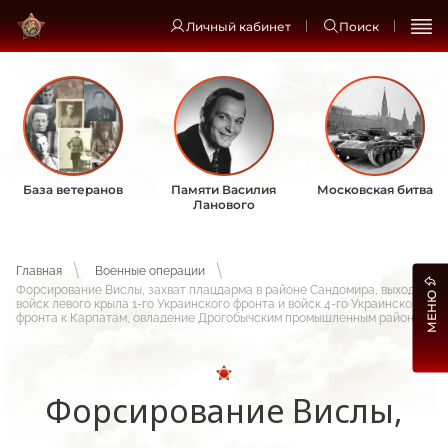
Личный кабинет
Поиск
База ветеранов
Памяти Василия
Московская битва
Ланового
Главная
Военные операции
Форсирование Вислы, захват плацдарма в районе Сандомира, выход
МЕНЮ
войск левого крыла 1-го Украинского фронта и войск 4-го Украинского
фронта к Карпатам, овладение Дрогобычским промышленным районом
Форсирование Вислы,