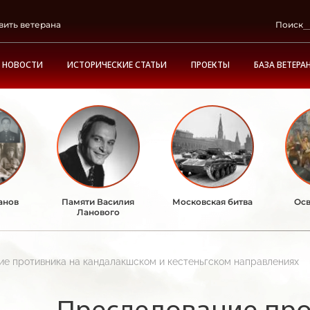
вить ветерана
Поиск
НОВОСТИ
ИСТОРИЧЕСКИЕ СТАТЬИ
ПРОЕКТЫ
БАЗА ВЕТЕРА
анов
Памяти Василия
Московская битва
Осв
Ланового
е противника на кандалакшском и кестеньгском направлениях
Преследование про