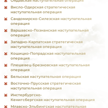
Ондавская наступательная операция
Висло-Одерская стратегическая
наступательная операция
Сандомирско-Силезская наступательная
операция
Варшавско-Познанская наступательная
операция
Западно-Карпатская стратегическая
наступательная операция
Кошицко-Попрадская наступательная
операция
Плешевец-Брезновская наступательная
операция
Бельская наступательная операция
Восточно-Прусская стратегическая
наступательная операция
Инстербургско-
Кенигсбергская наступательная операция
Млавско-Эльбингская наступательная