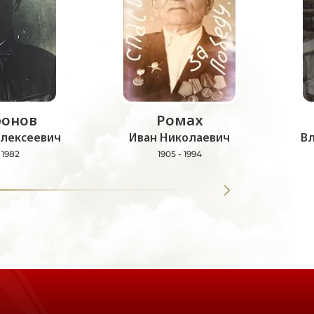
онов
Ромах
лексеевич
Иван Николаевич
В
- 1982
1905 - 1994