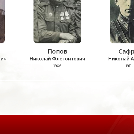
Попов
Сафр
вич
Николай Флегонтович
Николай А
1906
1911 