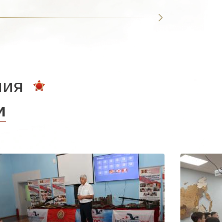
ния
и