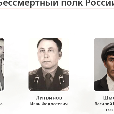
Бессмертный полк Росси
Литвинов
Шме
а
Иван Федосеевич
Василий 
1908 