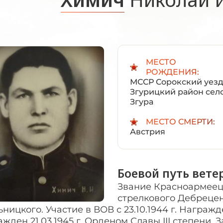
МЕСТО
РОЖДЕНИЯ:
МССР Сорокский уезд
Згурицкий район сел
Згура
МЕСТО СМЕРТИ:
Австрия
Боевой путь вете
Звание Красноармеец,
стрелкового Дебрецен
ницкого. Участие в ВОВ с 23.10.1944 г. Награжде
жден 21.03.1945 г. Орденом Славы III степени. З