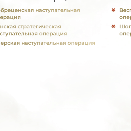
бреценская наступательная
Вес
ерация
опе
нская стратегическая
Шоп
ступательная операция
опе
ерская наступательная операция