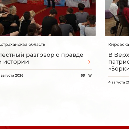
Астраханская область
Кировска
Честный разговор о правде
В Вер
и истории
патри
«Зорки
 августа 2026
69
4 августа 2