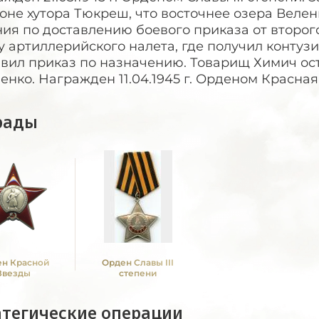
оне хутора Тюкреш, что восточнее озера Веле
ия по доставлению боевого приказа от второг
у артиллерийского налета, где получил контуз
авил приказ по назначению. Товарищ Химич ос
нко. Награжден 11.04.1945 г. Орденом Красная
рады
н Красной
Орден Славы III
Звезды
степени
атегические операции