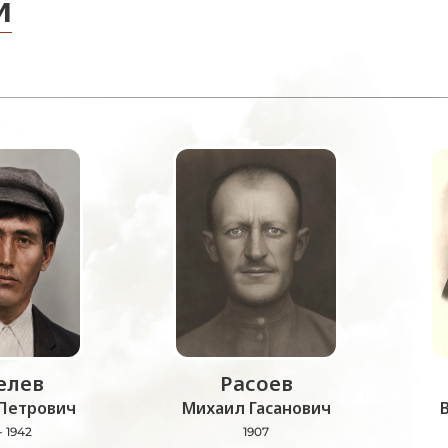
и
лев
Расоев
Петрович
Михаил Гасанович
- 1942
1907