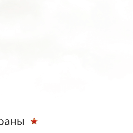
ераны