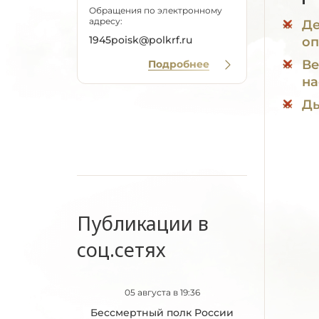
Обращения по электронному
адресу:
Де
1945poisk@polkrf.ru
оп
Ве
Подробнее
на
Дь
Публикации в
соц.сетях
05 августа в 19:36
Бессмертный полк России