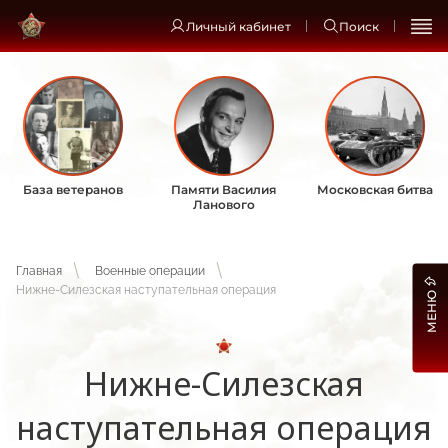
Личный кабинет
Поиск
База ветеранов
Памяти Василия
Московская битва
Ланового
Главная
Военные операции
Нижне-Силезская наступательная операция
МЕНЮ
Нижне-Силезская
наступательная операция