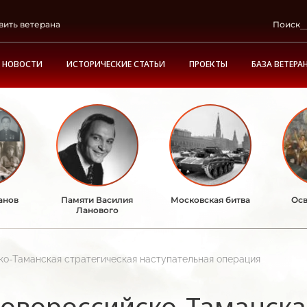
вить ветерана
Поиск
НОВОСТИ
ИСТОРИЧЕСКИЕ СТАТЬИ
ПРОЕКТЫ
БАЗА ВЕТЕРА
анов
Памяти Василия
Московская битва
Осв
Ланового
о-Таманская стратегическая наступательная операция
овороссийско-Таманска