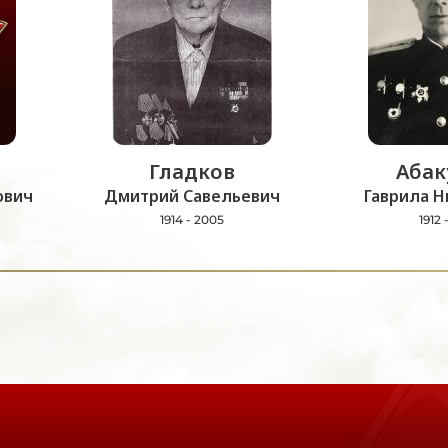
Гладков
Абак
ович
Дмитрий Савельевич
Гаврила Н
1914 - 2005
1912 