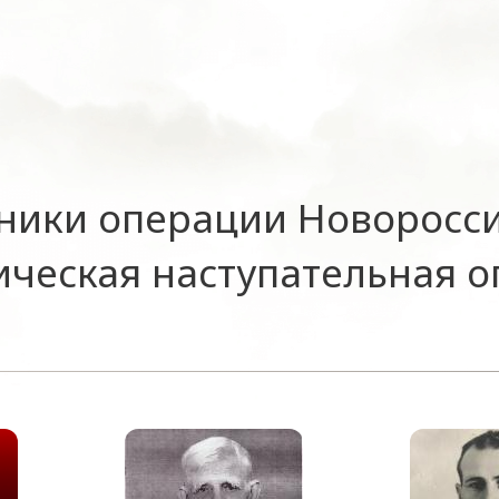
ники операции Новоросс
ическая наступательная 