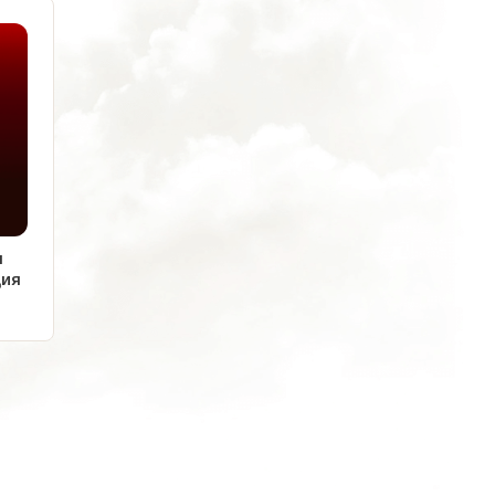
я
ция