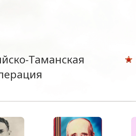
ийско-Таманская
операция