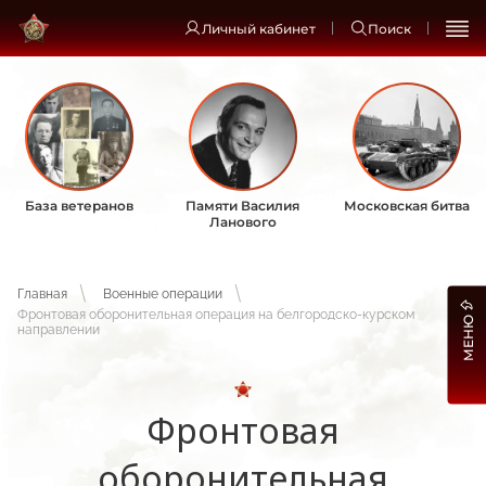
Личный кабинет
Поиск
База ветеранов
Памяти Василия
Московская битва
Ланового
Главная
Военные операции
Фронтовая оборонительная операция на белгородско-курском
МЕНЮ
направлении
Фронтовая
оборонительная