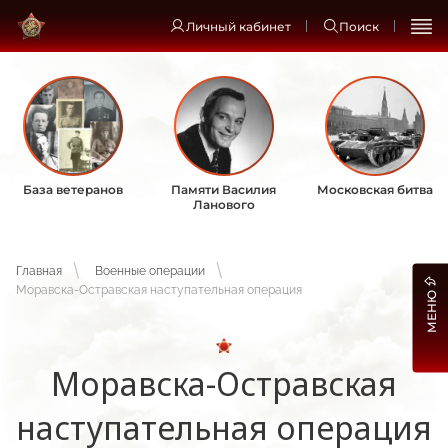
Личный кабинет
Поиск
База ветеранов
Памяти Василия
Московская битва
Ланового
Главная
Военные операции
Моравска-Остравская наступательная операция
МЕНЮ
Моравска-Остравская
наступательная операция