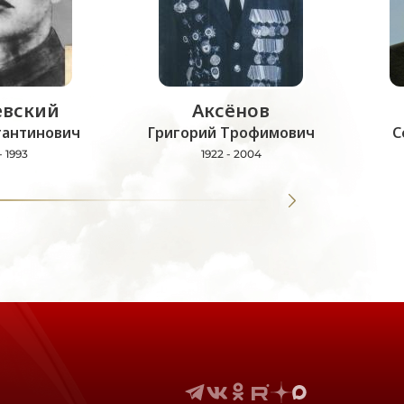
вский
Аксёнов
тантинович
Григорий Трофимович
С
- 1993
1922 - 2004