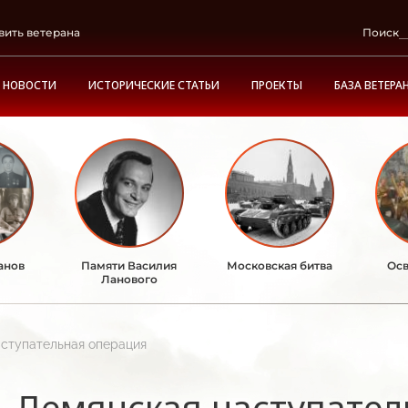
вить ветерана
Поиск
НОВОСТИ
ИСТОРИЧЕСКИЕ СТАТЬИ
ПРОЕКТЫ
БАЗА ВЕТЕРА
анов
Памяти Василия
Московская битва
Осв
Ланового
ступательная операция
Демянская наступател