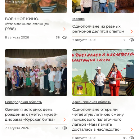
ВОЕННОЕ КИНО.
Москва
«Утомленное солнце»
Однополчане из разных
(1988)
регионов делятся опытом
8 августа 2026
38
7 августа 2026
71
Белгородская область
Архангельская область
Оживляя историю: день
Однополчане открыли
рождения отметил музей-
четвёртую летнюю смену
диорама «Курская битва»
поискового палаточного
лагеря «Нам память
7 августа 2026
70
досталась в наследство»
6 августа 2026
85