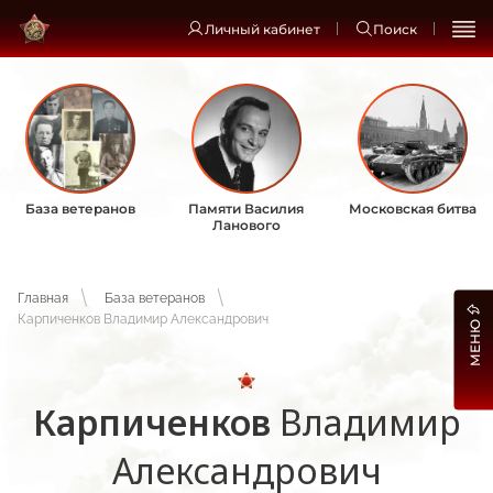
Личный кабинет
Поиск
База ветеранов
Памяти Василия
Московская битва
Ланового
Главная
База ветеранов
Карпиченков Владимир Александрович
МЕНЮ
Карпиченков
Владимир
Александрович