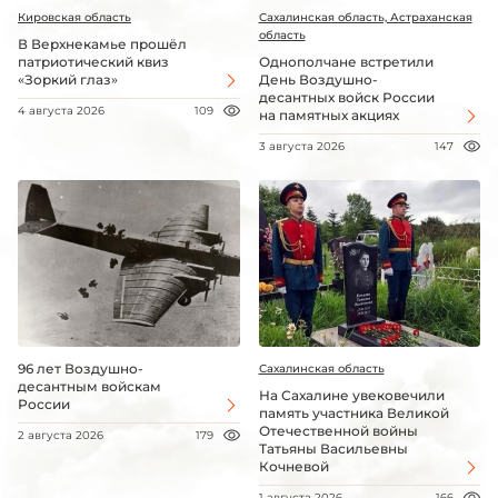
Кировская область
Сахалинская область, Астраханская
область
В Верхнекамье прошёл
патриотический квиз
Однополчане встретили
«Зоркий глаз»
День Воздушно-
десантных войск России
4 августа 2026
109
на памятных акциях
3 августа 2026
147
96 лет Воздушно-
Сахалинская область
десантным войскам
На Сахалине увековечили
России
память участника Великой
Отечественной войны
2 августа 2026
179
Татьяны Васильевны
Кочневой
1 августа 2026
166