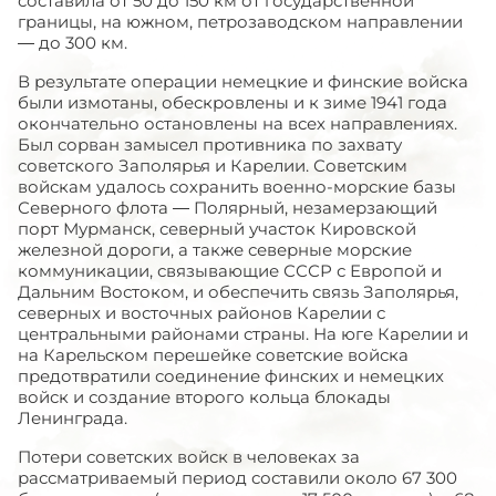
составила от 50 до 150 км от государственной
границы, на южном, петрозаводском направлении
— до 300 км.
В результате операции немецкие и финские войска
были измотаны, обескровлены и к зиме 1941 года
окончательно остановлены на всех направлениях.
Был сорван замысел противника по захвату
советского Заполярья и Карелии. Советским
войскам удалось сохранить военно-морские базы
Северного флота — Полярный, незамерзающий
порт Мурманск, северный участок Кировской
железной дороги, а также северные морские
коммуникации, связывающие СССР с Европой и
Дальним Востоком, и обеспечить связь Заполярья,
северных и восточных районов Карелии с
центральными районами страны. На юге Карелии и
на Карельском перешейке советские войска
предотвратили соединение финских и немецких
войск и создание второго кольца блокады
Ленинграда.
Потери советских войск в человеках за
рассматриваемый период составили около 67 300