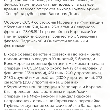
финской группировки планировался в разное
время и зависел от сроков выхода Группы армий
"Север" на рубеж реки Западная Двина.
Оборону СССР со стороны Норвегии и Финляндии
обеспечивали 7-я, 14-я и 23-я армии Северного
фронта (с 23.08.1941 г. разделён на Карельский и
Ленинградский фронты) совместно с Северным
флотом, Ладожской и Онежской военными
флотилями.
В ходе боевых действий советским войскам было
дополнительно введено 10 дивизий, 5 бригад и
Беломорская военная флотилия. На момент начала
операции у СССР было около 144 тысяч человек (у
фашистов 253 тысячи), 461 танк (200 у противника),
2430 орудий и миномётов (2300 у противника), 273
самолёта (250 у противника). В рамках
оборонительной операции в Заполярье и Карелии
был проведен ряд фронтовых и армейских
операций на Мурманском и Кандалакшском
направлениях, а также на Карельском перешейке.
Глубина отступления советских войск в Заполярье