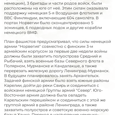
немецких), 3 бригады и части родов войск, были
расположены на юге от неё. Этим силам оказывала
поддержку немецкая 5-я Воздушная флотилия и
ВВС Финляндии, включающие 604 самолёта. В
портах Норвегии было сконцентрировано 5
эсминцев, 6 подводных лодок и другие корабли
немецкого ВМФ.
План фашистов предусматривал, что силы немецкой
армии "Норвегия" совместно с финским 3-м
армейским корпусом за первые две недели войны
должны были захватить полуострова Средний и
Рыбачий, взять военные базы Северного флота в
Полярном, Мурманске и Кандалакше, а также
перерезать железную дорогу Ленинград-Мурманск.
В будущем планировалось занять Архангельск.
Задачей финской армии было взять южные районы
Карелии, дойти до реки Свирь и соединиться с
войсками немецкой Группы армий "Север". Юго-
Восточная армия должна была овладеть
Карельским перешейком и соединиться с этой же
группой армий в районе Ленинграда, а также
захватить полуостров и советскую военно-морскую
базу в Ханко. Переход в наступление немецко-