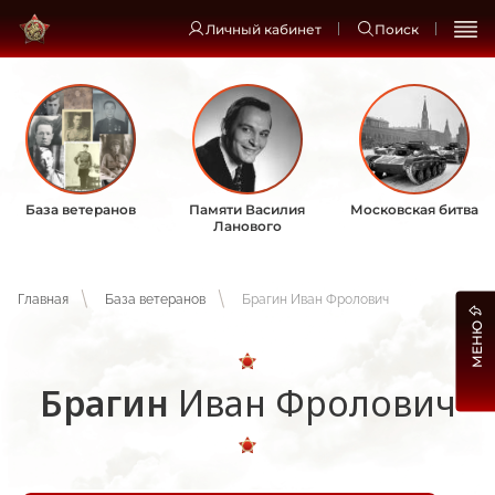
Личный кабинет
Поиск
База ветеранов
Памяти Василия
Московская битва
Ланового
Главная
База ветеранов
Брагин Иван Фролович
МЕНЮ
Брагин
Иван Фролович