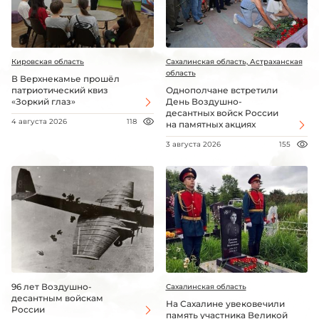
Кировская область
Сахалинская область, Астраханская
область
В Верхнекамье прошёл
патриотический квиз
Однополчане встретили
«Зоркий глаз»
День Воздушно-
десантных войск России
4 августа 2026
118
на памятных акциях
3 августа 2026
155
96 лет Воздушно-
Сахалинская область
десантным войскам
На Сахалине увековечили
России
память участника Великой