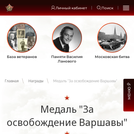
Личный кабинет
Поиск
База ветеранов
Памяти Василия
Московская битва
Ланового
Главная
Награды
Медаль "За освобождение Варшавы"
МЕНЮ
Медаль "За
освобождение Варшавы"