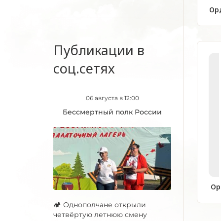
Орд
Публикации в
соц.сетях
06 августа в 12:00
Бессмертный полк России
Ор
🏕 Однополчане открыли
четвёртую летнюю смену