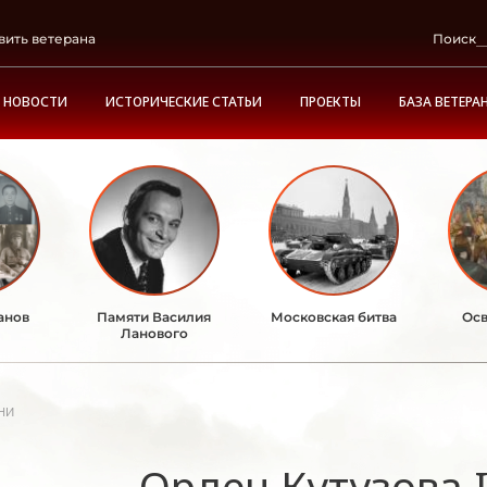
вить ветерана
Поиск
НОВОСТИ
ИСТОРИЧЕСКИЕ СТАТЬИ
ПРОЕКТЫ
БАЗА ВЕТЕРА
анов
Памяти Василия
Московская битва
Осв
Ланового
ни
Орден Кутузова 