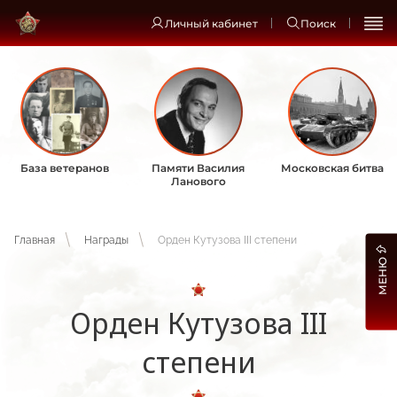
Личный кабинет
Поиск
База ветеранов
Памяти Василия
Московская битва
Ланового
Главная
Награды
Орден Кутузова III степени
МЕНЮ
Орден Кутузова III
степени