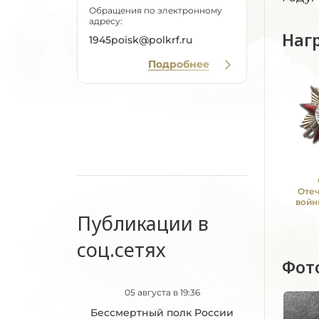
Обращения по электронному
адресу:
Наг
1945poisk@polkrf.ru
Подробнее
Оте
войн
Публикации в
соц.сетях
Фот
05 августа в 19:36
Бессмертный полк России