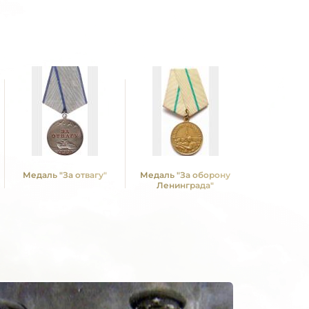
Медаль "За отвагу"
Медаль "За оборону
Медаль "З
Ленинграда"
над Герм
Вели
Отечествен
1941 -19