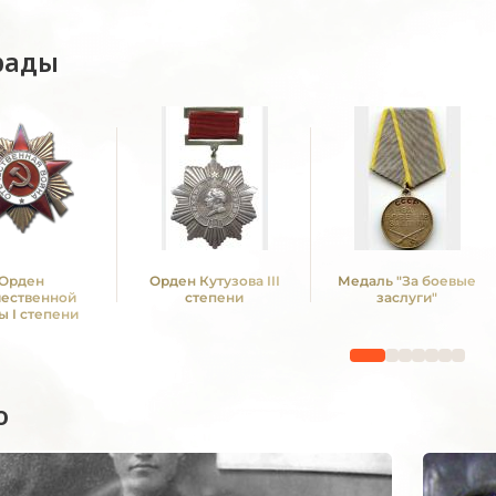
рады
Орден
Орден Кутузова III
Медаль "За боевые
чественной
степени
заслуги"
ы I степени
о