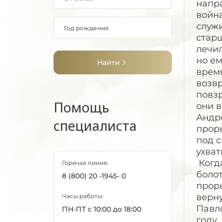
напра
война
служи
стар
лечил
но ем
Найти
время
возвр
повз
Помощь
они в
Андр
специалиста
проры
под 
ухват
Когда
Горячая линия:
болот
8 (800) 20 -1945- 0
проры
верн
Часы работы:
Павло
ПН-ПТ с 10:00 до 18:00
году.