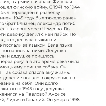
ужил, в армии началась Финская
рошел финскую войну. С 1941 по 1944
 был переведен в разведку
ием. 1945 году был тяжело ранен,
его брат близнец Александр погиб,
ёл на фронт через Чемеево. Во
и девочку, делил с ней пайок. По
д, что девочка выжила и
слали за языком. Взяв языка,
 погнались за ними. Дедушка
или и дедушке пришлось
ерез реку, а в это время река была
омощь ему пришла собака. Он
а. Так собака спасла ему жизнь.
отделение попало в окружение на
вание на себя. Они долго
ежитого в 1945 году дедушка
 женился на Павловой Анфисе
й, Лидия и Генадий. Он умер в 1998