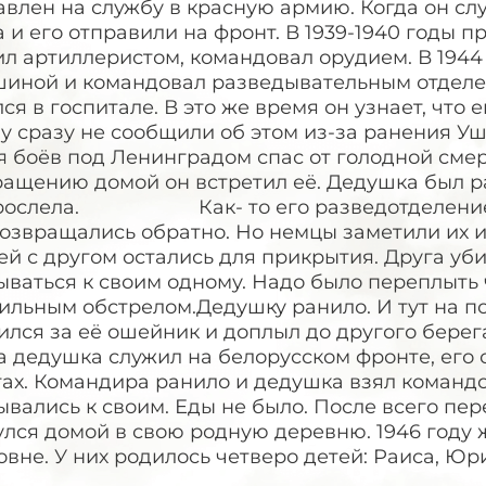
влен на службу в красную армию. Когда он сл
 и его отправили на фронт. В 1939-1940 годы п
л артиллеристом, командовал орудием. В 1944
шиной и командовал разведывательным отделен
ся в госпитале. В это же время он узнает, что 
у сразу не сообщили об этом из-за ранения Уш
 боёв под Ленинградом спас от голодной смерт
ащению домой он встретил её. Дедушка был ра
рослела. Как- то его разведотделение по
озвращались обратно. Но немцы заметили их и
ей с другом остались для прикрытия. Друга уб
ваться к своим одному. Надо было переплыть ч
сильным обстрелом.Дедушку ранило. И тут на п
ился за её ошейник и доплыл до другого берег
 дедушка служил на белорусском фронте, его 
ах. Командира ранило и дедушка взял командо
вались к своим. Еды не было. После всего пер
улся домой в свою родную деревню. 1946 году
вне. У них родилось четверо детей: Раиса, Юри