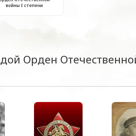
войны I степени
адой Орден Отечественной