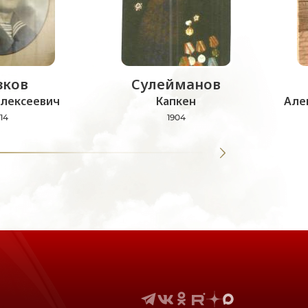
зков
Сулейманов
лексеевич
Капкен
Але
14
1904