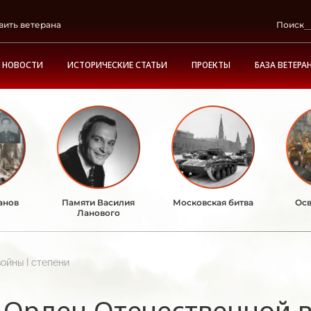
вить ветерана
Поиск
НОВОСТИ
ИСТОРИЧЕСКИЕ СТАТЬИ
ПРОЕКТЫ
БАЗА ВЕТЕРА
анов
Памяти Василия
Московская битва
Осв
Ланового
ойны I степени
Орден Отечественной в