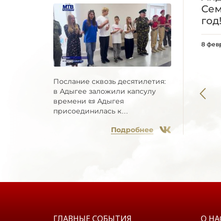
Сем
год
8 фев
Послание сквозь десятилетия:
в Адыгее заложили капсулу
времени 📜 Адыгея
присоединилась к
Всероссийской...
Подробнее
ГЛАВНЫЕ СОБЫТИЯ
О НА