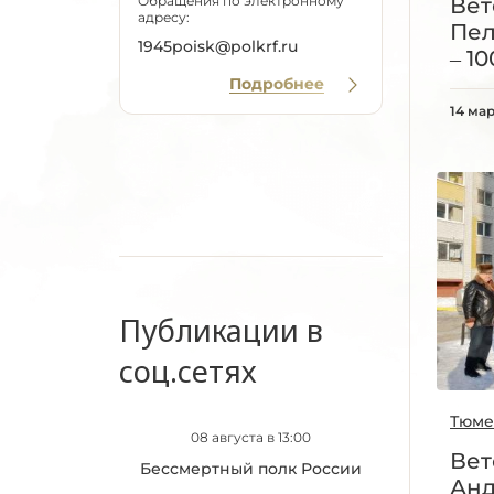
Вет
Обращения по электронному
адресу:
Пел
1945poisk@polkrf.ru
– 10
Подробнее
14 мар
Публикации в
соц.сетях
Тюме
08 августа в 13:00
Вет
Бессмертный полк России
Ан