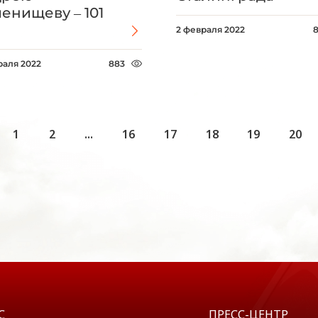
енищеву – 101
!
2 февраля 2022
раля 2022
883
1
2
...
16
17
18
19
20
С
ПРЕСС-ЦЕНТР