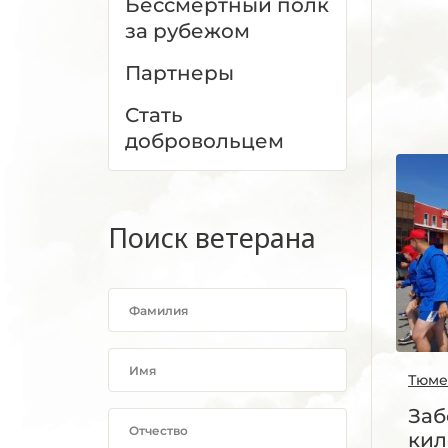
Бессмертный полк
за рубежом
Партнеры
Стать
добровольцем
Поиск ветерана
Тюме
Заб
кил