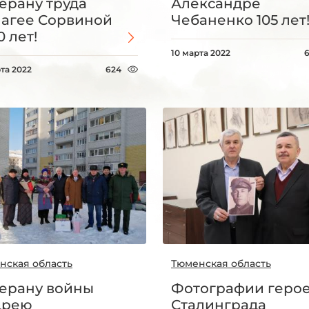
ерану труда
Александре
агее Сорвиной
Чебаненко 105 лет
0 лет!
10 марта 2022
та 2022
624
нская область
Тюменская область
ерану войны
Фотографии геро
дрею
Сталинграда