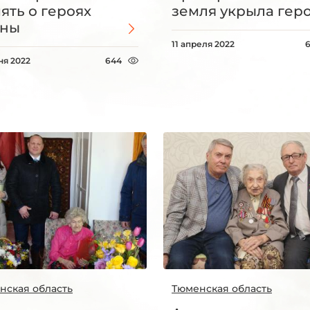
ять о героях
земля укрыла гер
йны
11 апреля 2022
ня 2022
644
нская область
Тюменская область