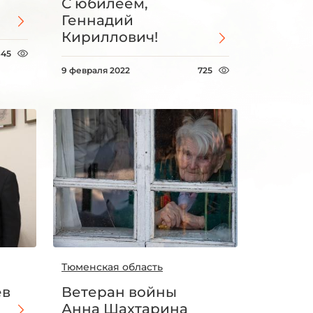
С юбилеем,
!
Геннадий
Кириллович!
645
9 февраля 2022
725
Тюменская область
ев
Ветеран войны
Анна Шахтарина