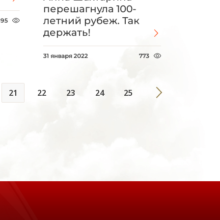
перешагнула 100-
летний рубеж. Так
895
держать!
31 января 2022
773
21
22
23
24
25