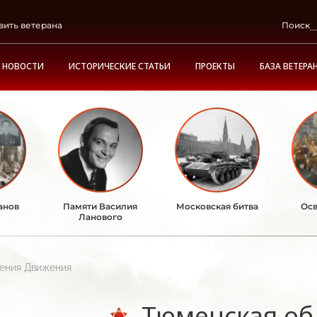
вить ветерана
Поиск
НОВОСТИ
ИСТОРИЧЕСКИЕ СТАТЬИ
ПРОЕКТЫ
БАЗА ВЕТЕРА
анов
Памяти Василия
Московская битва
Осв
Ланового
ления Движения
Тюменская об