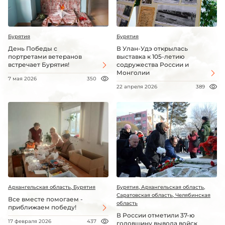
Бурятия
Бурятия
День Победы с
В Улан-Удэ открылась
портретами ветеранов
выставка к 105-летию
встречает Бурятия!
содружества России и
Монголии
7 мая 2026
350
22 апреля 2026
389
Архангельская область, Бурятия
Бурятия, Архангельская область,
Саратовская область, Челябинская
Все вместе помогаем -
область
приближаем победу!
В России отметили 37-ю
17 февраля 2026
437
годовщину вывода войск