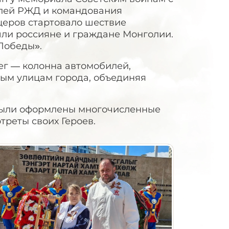
елей РЖД и командования
церов стартовало шествие
шли россияне и граждане Монголии.
Победы».
ег — колонна автомобилей,
ым улицам города, объединяя
х были оформлены многочисленные
реты своих Героев.