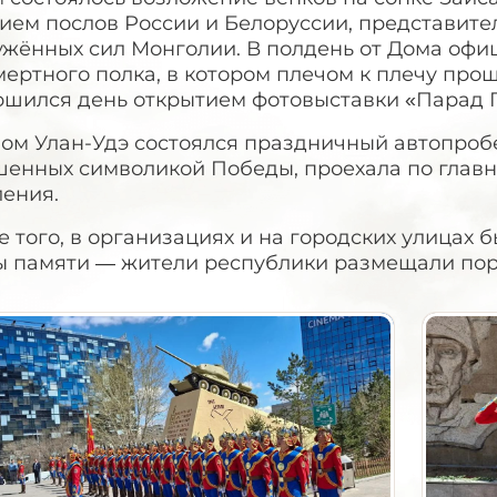
тием послов России и Белоруссии, представит
ужённых сил Монголии. В полдень от Дома офи
ертного полка, в котором плечом к плечу про
ршился день открытием фотовыставки «Парад 
мом Улан-Удэ состоялся праздничный автопроб
шенных символикой Победы, проехала по главн
ления.
е того, в организациях и на городских улица
ы памяти — жители республики размещали порт