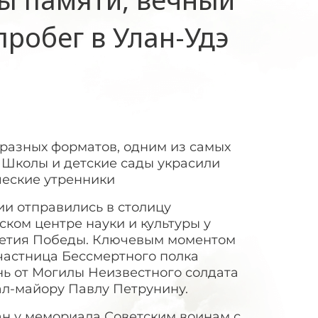
пробег в Улан-Удэ
разных форматов, одним из самых
 Школы и детские сады украсили
ческие утренники
ии отправились в столицу
ском центре науки и культуры у
-летия Победы. Ключевым моментом
частница Бессмертного полка
нь от Могилы Неизвестного солдата
ал-майору Павлу Петрунину.
ан у мемориала Советским воинам с