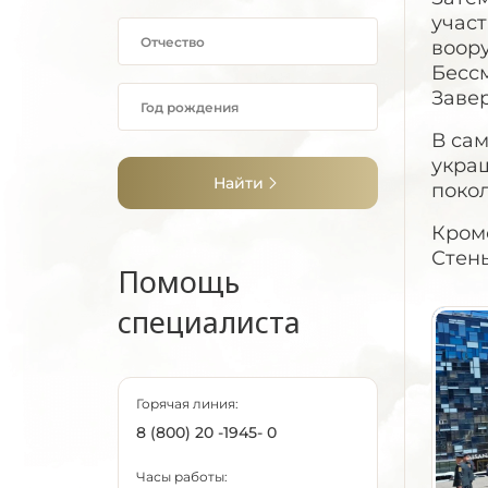
учас
воор
Бессм
Заве
В са
укра
Найти
поко
Кром
Стен
Помощь
специалиста
Горячая линия:
8 (800) 20 -1945- 0
Часы работы: