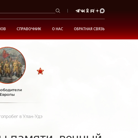
НОВ
СПРАВОЧНИК
О НАС
ОБРАТНАЯ СВЯЗЬ
ободители
Европы
топробег в Улан-Удэ
ны памяти, вечный