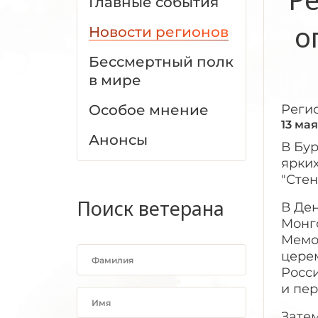
Главные события
о
Новости регионов
Бессмертный полк
в мире
Особое мнение
Реги
13 мая
Анонсы
В Бу
ярких
"Стен
Поиск ветерана
В Де
Монго
Мемо
церем
Росс
и пе
Затем