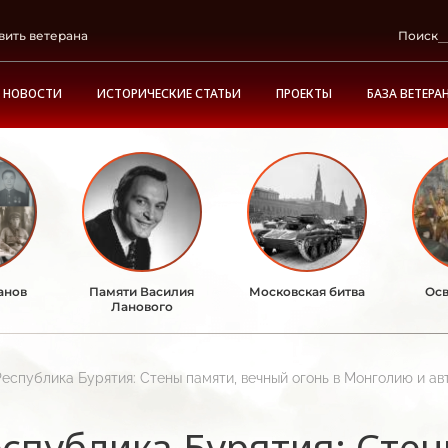
вить ветерана
Поиск
НОВОСТИ
ИСТОРИЧЕСКИЕ СТАТЬИ
ПРОЕКТЫ
БАЗА ВЕТЕРА
анов
Памяти Василия
Московская битва
Осв
Ланового
Республика Бурятия: Стены памяти, вечный огонь в Монголию и ав
спублика Бурятия: Сте