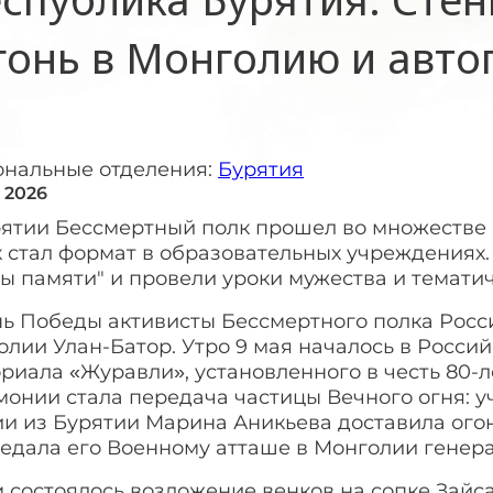
гонь в Монголию и авто
ональные отделения:
Бурятия
 2026
рятии Бессмертный полк прошел во множестве 
 стал формат в образовательных учреждениях.
ы памяти" и провели уроки мужества и темати
нь Победы активисты Бессмертного полка Росс
лии Улан-Батор. Утро 9 мая началось в Россий
риала «Журавли», установленного в честь 80
онии стала передача частицы Вечного огня: у
ии из Бурятии Марина Аникьева доставила ого
редала его Военному атташе в Монголии генер
 состоялось возложение венков на сопке Зайс