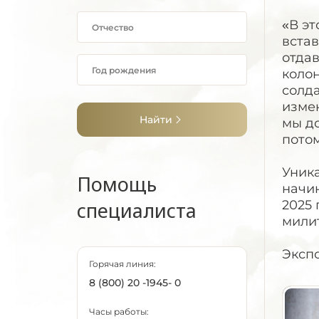
«В эт
встав
отда
колон
солд
измен
Найти
мы д
потом
Уник
Помощь
начин
специалиста
2025 
милит
Экспо
Горячая линия:
8 (800) 20 -1945- 0
Часы работы: