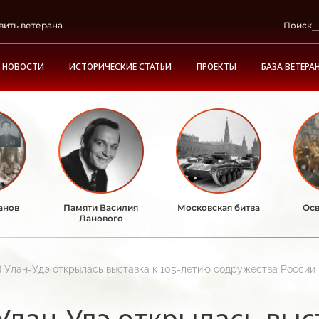
вить ветерана
Поиск
НОВОСТИ
ИСТОРИЧЕСКИЕ СТАТЬИ
ПРОЕКТЫ
БАЗА ВЕТЕРА
анов
Памяти Василия
Московская битва
Осв
Ланового
В Улан-Удэ открылась выставка к 105-летию содружества России
Улан-Удэ открылась выс