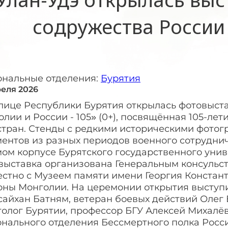
содружества России
ональные отделения:
Бурятия
реля 2026
олице Республики Бурятия открылась фотовыст
лии и России - 105» (0+), посвящённая 105-л
 стран. Стенды с редкими историческими фото
ментов из разных периодов военного сотрудни
мом корпусе Бурятского государственного уни
выставка организована Генеральным консульст
естно с Музеем памяти имени Георгия Констан
оны Монголии. На церемонии открытия выступ
айхан Батням, ветеран боевых действий Олег 
толог Бурятии, профессор БГУ Алексей Михалё
онального отделения Бессмертного полка Росс