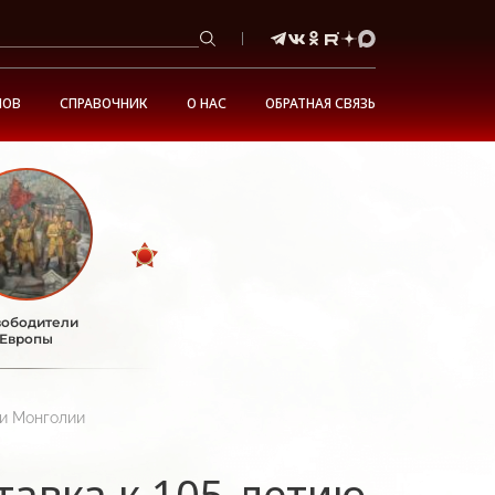
НОВ
СПРАВОЧНИК
О НАС
ОБРАТНАЯ СВЯЗЬ
ободители
Европы
 и Монголии
тавка к 105-летию