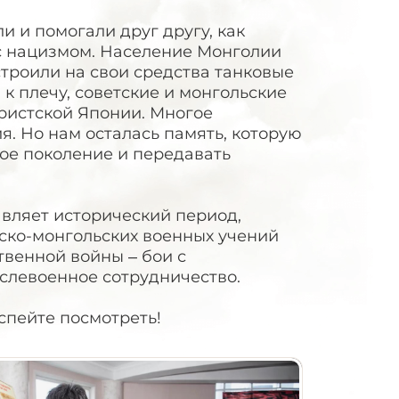
и и помогали друг другу, как
 с нацизмом. Население Монголии
троили на свои средства танковые
 к плечу, советские и монгольские
ристской Японии. Многое
. Но нам осталась память, которую
ое поколение и передавать
вляет исторический период,
йско-монгольских военных учений
твенной войны – бои с
ослевоенное сотрудничество.
успейте посмотреть!