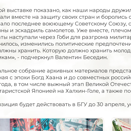
ой выставке показано, как наши народы дружил
али вместе на защиту своих стран и боролись
вало последнее воюющему Советскому Союзу, с
ны и эскадриль самолетов. Уже вместе, плечом
аты наступали через Гоби для разгрома милита
илось, изменились политические предпочтения
олжны хранить. Которую должно хранить молод
кам», - подчеркнул Валентин Беседин.
альное собрание архивных материалов предста
ая с эпохи Богд Хаана и до совместных росси
года, в том числе выжный этап Великой Отечес
аристской Японией на Халхин-Голе, а также п
зиция будет действовать в БГУ до 30 апреля, 