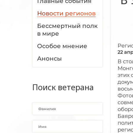
Главные события
Новости регионов
Бессмертный полк
в мире
Особое мнение
Реги
22 ап
Анонсы
В ст
Монго
этих
доку
Поиск ветерана
вось
Фото
совм
обор
Баярс
поли
реги