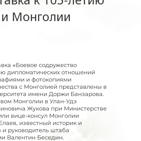
 и Монголии
авка «Боевое содружество
етию дипломатических отношений
графиями и фотокопиями
чества с Монголией представлены в
верситета имени Доржи Банзарова.
вом Монголии в Улан-Удэ
тиновича Жукова при Министерстве
или вице-консул Монголии
Елаев, известный историк и
в и руководитель штаба
ии Валентин Беседин.