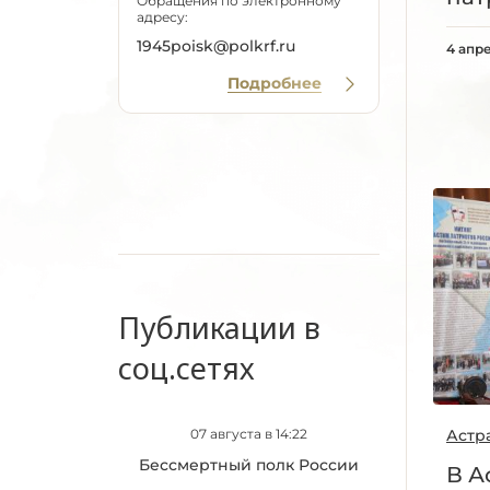
Обращения по электронному
адресу:
1945poisk@polkrf.ru
4 апр
Подробнее
Публикации в
соц.сетях
Астр
07 августа в 14:22
Бессмертный полк России
В А