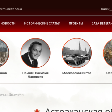
вить ветерана
Поиск
НОВОСТИ
ИСТОРИЧЕСКИЕ СТАТЬИ
ПРОЕКТЫ
БАЗА ВЕТЕРА
анов
Памяти Василия
Московская битва
Осв
Ланового
ления Движения
Астраханская о