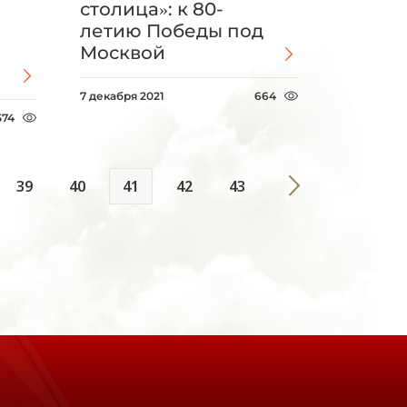
столица»: к 80-
летию Победы под
в
Москвой
7 декабря 2021
664
574
39
40
41
42
43