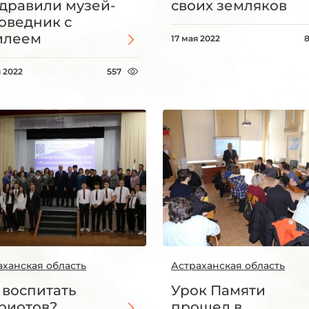
дравили музей-
своих земляков
оведник с
илеем
17 мая 2022
 2022
557
аханская область
Астраханская область
 воспитать
Урок Памяти
риотов?
прошел в