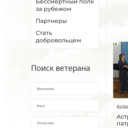
Бессмертный полк
за рубежом
Партнеры
Стать
добровольцем
Поиск ветерана
Астр
Аст
пат