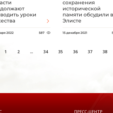
асти
сохранения
одолжают
исторической
водить уроки
памяти обсудили 
ества
Элисте
варя 2022
587
15 декабря 2021
1
2
...
34
35
36
37
38
С
ПРЕСС-ЦЕНТР