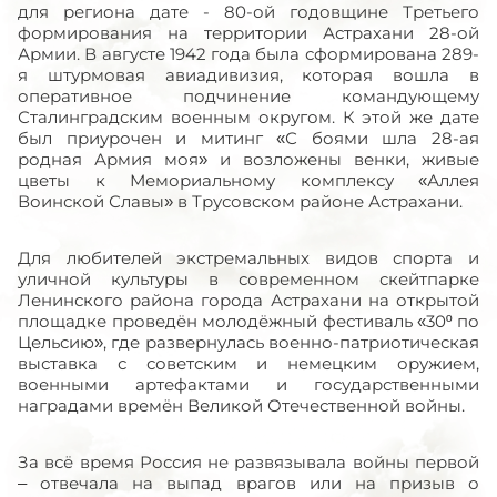
для региона дате - 80-ой годовщине Третьего
формирования на территории Астрахани 28-ой
Армии. В августе 1942 года была сформирована 289-
я штурмовая авиадивизия, которая вошла в
оперативное подчинение командующему
Сталинградским военным округом. К этой же дате
был приурочен и митинг «С боями шла 28-ая
родная Армия моя» и возложены венки, живые
цветы к Мемориальному комплексу «Аллея
Воинской Славы» в Трусовском районе Астрахани.
Для любителей экстремальных видов спорта и
уличной культуры в современном скейтпарке
Ленинского района города Астрахани на открытой
площадке проведён молодёжный фестиваль «30º по
Цельсию», где развернулась военно-патриотическая
выставка с советским и немецким оружием,
военными артефактами и государственными
наградами времён Великой Отечественной войны.
За всё время Россия не развязывала войны первой
– отвечала на выпад врагов или на призыв о