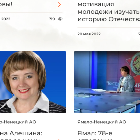
овы!
мотивация
молодежи изучать
историю Отечеств
 2022
719
20 мая 2022
о-Ненецкий АО
Ямало-Ненецкий АО
на Алешина:
Ямал: 78-е