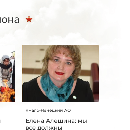
иона
Ямало-Ненецкий АО
ы
Елена Алешина: мы
все должны