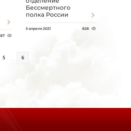
отделение
Бессмертного
полка России
5 апреля 2021
828
887
5
6