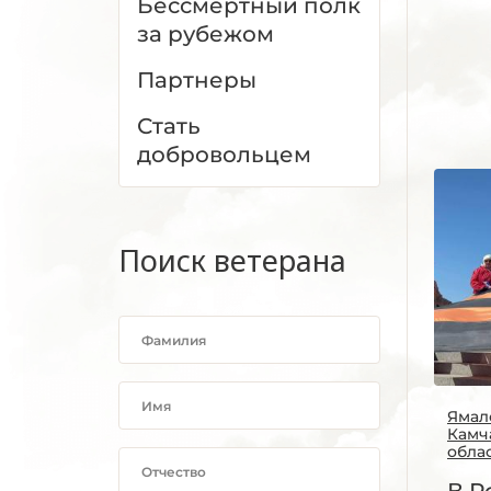
Бессмертный полк
за рубежом
Партнеры
Стать
добровольцем
Поиск ветерана
Ямал
Камч
обла
В Р