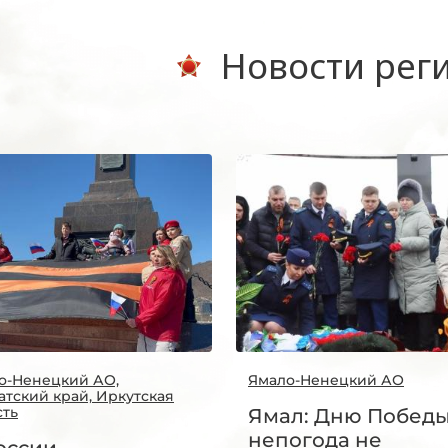
Новости рег
о-Ненецкий АО,
Ямало-Ненецкий АО
атский край, Иркутская
сть
Ямал: Дню Побед
непогода не
оссии