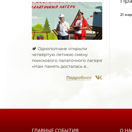
Пра
21 мар
🏕 Однополчане открыли
четвёртую летнюю смену
поискового палаточного лагеря
«Нам память досталась в...
Подробнее
ГЛАВНЫЕ СОБЫТИЯ
О НА