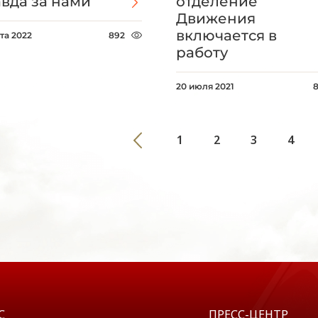
вда за нами
отделение
Движения
включается в
та 2022
892
работу
20 июля 2021
1
2
3
4
С
ПРЕСС-ЦЕНТР