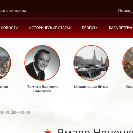
вить ветерана
Поиск
НОВОСТИ
ИСТОРИЧЕСКИЕ СТАТЬИ
ПРОЕКТЫ
БАЗА ВЕТЕРА
анов
Памяти Василия
Московская битва
Осв
Ланового
ления Движения
Ямало-Ненецк