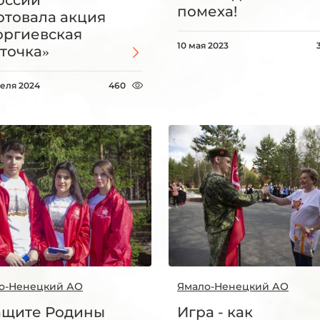
помеха!
ртовала акция
оргиевская
10 мая 2023
точка»
реля 2024
460
о-Ненецкий АО
Ямало-Ненецкий АО
ащите Родины
Игра - как