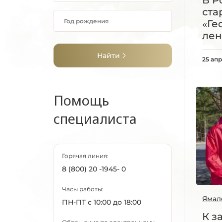
ста
«Ге
лен
Найти
25 ап
Помощь
специалиста
Горячая линия:
8 (800) 20 -1945- 0
Часы работы:
Ямал
ПН-ПТ с 10:00 до 18:00
К з