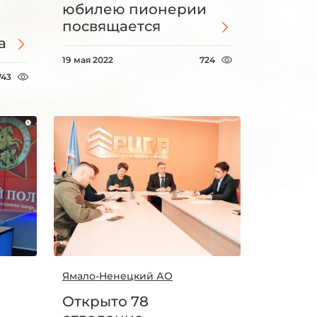
юбилею пионерии
посвящается
а
19 мая 2022
724
743
Ямало-Ненецкий АО
Открыто 78