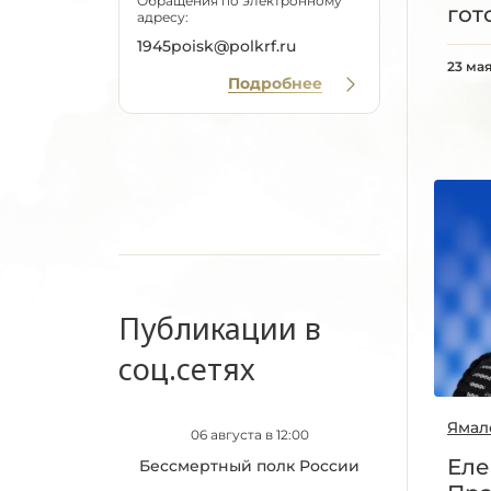
Обращения по электронному
гот
адресу:
1945poisk@polkrf.ru
23 мая
Подробнее
Публикации в
соц.сетях
Ямал
06 августа в 12:00
Еле
Бессмертный полк России