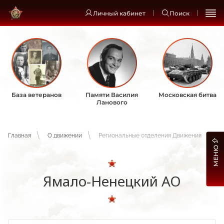
Личный кабинет
Поиск
База ветеранов
Памяти Василия
Московская битва
Ланового
Главная
О движении
Региональные отделения Движения
МЕНЮ
Ямало-Ненецкий АО