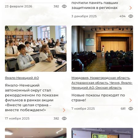
почтили память павших
23 февраля 2026
382
защитников в регионах
3 декабря 2025
494
Ямало-Ненецкий АО
Мордовия, Нижегородская область,
Астраханская область, Чечня, Ямало-
Ямало-Ненецкий
Ненецкий АО, Омская область
автономный округ стал
рекордсменом по показам
Новые показы проходят по
фильмов в рамках акции
стране!
«Вместе целая страна –
7 ноября 2025
681
вместе побеждаем!»
17 ноября 2025
382