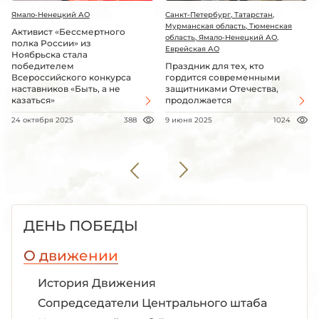
Ямало-Ненецкий АО
Санкт-Петербург, Татарстан,
Мурманская область, Тюменская
Активист «Бессмертного
область, Ямало-Ненецкий АО,
полка России» из
Еврейская АО
Ноябрьска стала
победителем
Праздник для тех, кто
Всероссийского конкурса
гордится современными
наставников «Быть, а не
защитниками Отечества,
казаться»
продолжается
24 октября 2025
388
9 июня 2025
1024
ДЕНЬ ПОБЕДЫ
О движении
История Движения
Сопредседатели Центрального штаба