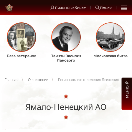
Личный кабинет
Поиск
База ветеранов
Памяти Василия
Московская битва
Ланового
Главная
О движении
Региональные отделения Движения
МЕНЮ
Ямало-Ненецкий АО