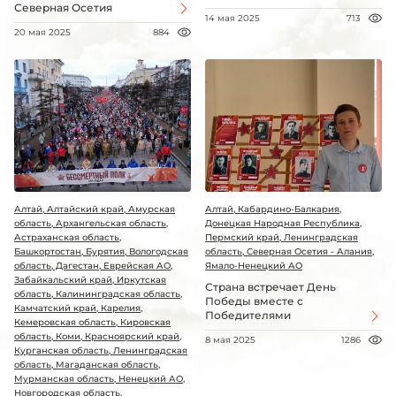
Северная Осетия
14 мая 2025
713
20 мая 2025
884
Алтай, Алтайский край, Амурская
Алтай, Кабардино-Балкария,
область, Архангельская область,
Донецкая Народная Республика,
Астраханская область,
Пермский край, Ленинградская
Башкортостан, Бурятия, Вологодская
область, Северная Осетия - Алания,
область, Дагестан, Еврейская АО,
Ямало-Ненецкий АО
Забайкальский край, Иркутская
Страна встречает День
область, Калининградская область,
Победы вместе с
Камчатский край, Карелия,
Победителями
Кемеровская область, Кировская
область, Коми, Красноярский край,
8 мая 2025
1286
Курганская область, Ленинградская
область, Магаданская область,
Мурманская область, Ненецкий АО,
Новгородская область,