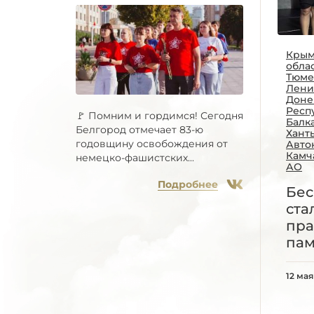
Крым
облас
Тюме
Лени
Доне
Респ
🚩 Помним и гордимся! Сегодня
Балк
Белгород отмечает 83-ю
Хант
годовщину освобождения от
Авто
Камч
немецко-фашистских...
АО
Подробнее
Бес
ста
пра
пам
12 мая