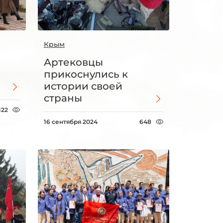
Крым
Артековцы
прикоснулись к
истории своей
страны
122
16 сентября 2024
648