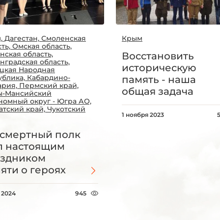
, Дагестан, Смоленская
Крым
ть, Омская область,
нская область,
Восстановить
нградская область,
историческую
цкая Народная
ублика, Кабардино-
память - наша
ария, Пермский край,
общая задача
ы-Мансийский
номный округ - Югра АО,
атский край, Чукотский
1 ноября 2023
смертный полк
л настоящим
здником
яти о героях
 2024
945