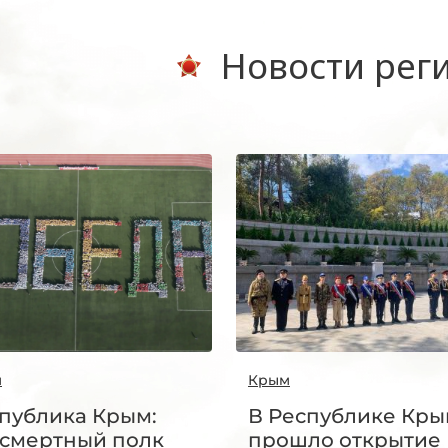
Новости рег
м
Крым
публика Крым:
В Республике Кр
смертный полк
прошло открытие