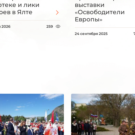
ртеке и лики
выставки
оев в Ялте
«Освободители
Европы»
я 2026
259
24 сентября 2025