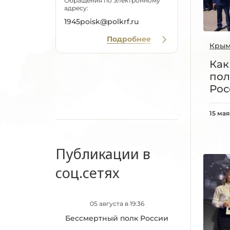
Обращения по электронному
адресу:
1945poisk@polkrf.ru
Подробнее
Кры
Как
пол
Рос
15 мая
Публикации в
соц.сетях
05 августа в 19:36
Бессмертный полк России