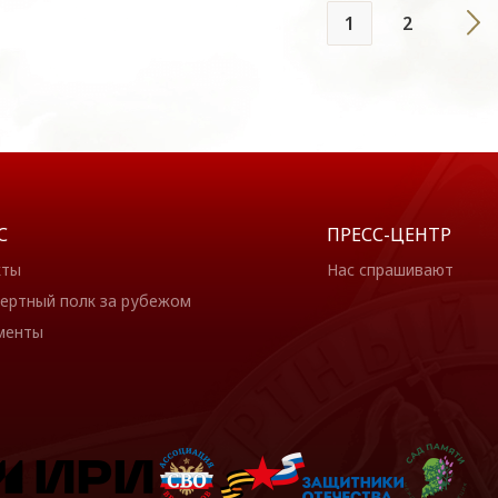
1
2
С
ПРЕСС-ЦЕНТР
кты
Нас спрашивают
ертный полк за рубежом
менты