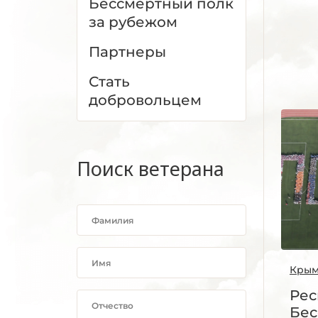
Бессмертный полк
за рубежом
Партнеры
Стать
добровольцем
Поиск ветерана
Кры
Рес
Бес