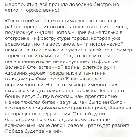
мероприятия, всё прошло довольно быстро, но
четко и торжественно!
«Только побывав там понимаешь, сколько ещё
работы предстоит по восстановлению этих земель, -
подчеркнул Андрей Попов. - Причём не только в
отстройке инфраструктуры города, которая уже
вовсю идёт, но и в восстановлении исторической
памяти на этих землях и в умах жителей. Как пример
- прекрасный памятник Солдатской матери,
посвящённый всем не вернувшимся с фронтов
Великой Отечественной войны, с лёгкой руки
«древних укров» превратился в памятник
голодомору. Они просто 15 лет назад его
переименовали. Но на этом «переименовали»
выросло уже два поколения горожан. Пока наши
бойцы ведут битву в окопах, нам предстоит не
менее тяжёлая битва - за умы. Как бы то ни было -
это первое подобное мероприятие проведённое на
возвращенных территория. От всей души
благодарим всех, благодаря кому это стало
возможным! Наше дело Правое! Враг будет разбит!
Победа будет за нами!».